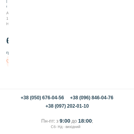
р
а
ф
Арт:
т
1290004
о
Немає в наявності
в
е
ж
60
.00
и
т
грн/шт
н
є
Немає в
б
наявності
о
р
о
ш
н
о
+38 (050) 676-04-56
+38 (096) 846-04-76
1
+38 (097) 202-01-10
к
г
Т
9:00
18:00
Пн-пт: з
до
;
М
Сб- Нд - вихідний
О