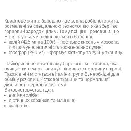
Крафтове житнє борошно - це зерна добірного жита,
розмелені за спеціальною технологією, яка зберігає
зерновий зародок цілим. Тому всі цінні речовини, що
містять у ньому, залишаються в борошні:
калій (425 мг на 100г) – постачає кисень у мозок та
підтримує еластичність кровоносних судин;
фосфор (290 мг) – формує кісткову та зубну тканину.
Найкорисніше в житньому борошні - клітковина, яка
очищає кишечник і знижує рівень холестерину в крові.
Також в ній містяться вітаміни групи В, необхідні для
обміну речовин, кісткової тканини та нормальної
діяльності нервової системи.
Використовується для:
випічки хліба;
дієтичних коржиків та млинців;
кулінарія.