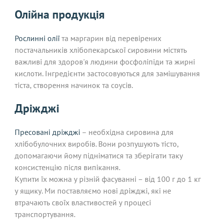
Олійна продукція
Рослинні олії
та маргарин від перевірених
постачальників хлібопекарської сировини містять
важливі для здоров'я людини фосфоліпіди та жирні
кислоти. Інгредієнти застосовуються для замішування
тіста, створення начинок та соусів.
Дріжджі
Пресовані дріжджі
– необхідна сировина для
хлібобулочних виробів. Вони розпушують тісто,
допомагаючи йому підніматися та зберігати таку
консистенцію після випікання.
Купити їх можна у різній фасуванні – від 100 г до 1 кг
у ящику. Ми поставляємо нові дріжджі, які не
втрачають своїх властивостей у процесі
транспортування.