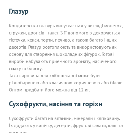
Глазур
Кондитерська глазурь випускається у вигляді монеток,
стружки, дропсів і галет. З її допомогою декоруються
тістечка, кекси, торти, печиво, а також багато інших
десертів. Глазур розтоплюють та використовують як
основу для створення шоколадних фігурок. Готові
вироби набувають приємного аромату, насиченого
смаку та блиску.
Така сировина для хлібопекарні може бути
різнобарвною або класичною коричневою або білою.
Оптом придбати його можна від 12 кг.
Сухофрукти, насіння та горіхи
Сухофрукти багаті на вітаміни, мінерали і клітковину.
Їх додають у випічку, десерти, фруктові салати, каші та
компоти.