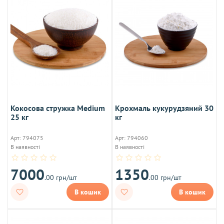
Кокосова стружка Medium
Крохмаль кукурудзяний 30
25 кг
кг
Арт: 794075
Арт: 794060
В наявності
В наявності
7000
1350
.00 грн/шт
.00 грн/шт
В кошик
В кошик