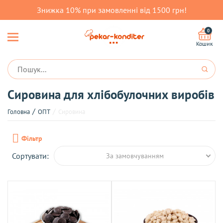
Знижка 10% при замовленні від 1500 грн!
0
Кошик
Сировина для хлібобулочних виробів
Головна
ОПТ
Сировина
Фільтр
Сортувати:
За замовчуванням