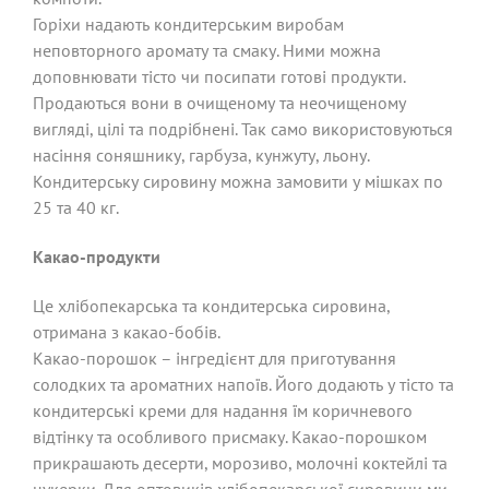
Горіхи надають кондитерським виробам
неповторного аромату та смаку. Ними можна
доповнювати тісто чи посипати готові продукти.
Продаються вони в очищеному та неочищеному
вигляді, цілі та подрібнені. Так само використовуються
насіння соняшнику, гарбуза, кунжуту, льону.
Кондитерську сировину можна замовити у мішках по
25 та 40 кг.
Какао-продукти
Це хлібопекарська та кондитерська сировина,
отримана з какао-бобів.
Какао-порошок – інгредієнт для приготування
солодких та ароматних напоїв. Його додають у тісто та
кондитерські креми для надання їм коричневого
відтінку та особливого присмаку. Какао-порошком
прикрашають десерти, морозиво, молочні коктейлі та