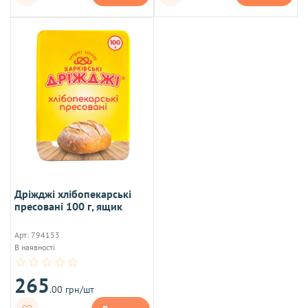
Дріжджі хлібопекарські
пресовані 100 г, ящик
Арт: 794153
В наявності
265
.00 грн/шт