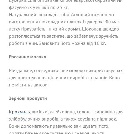
цукерки. Для оптовиків хлібопекарської сировини ми
фасуємо їх у мішки по 25 кг.
Натуральний шоколад – обов'язковий компонент
виготовлення шоколадних плиток і цукерок. Він має
легку гіркуватість і ніжний аромат. Шоколад швидко
розтоплюється та застигає, що забезпечує зручність
роботи з ним. Замовити його можна від 10 кг.
Рослинне молоко
Мигдальне, соєве, кокосове молоко використовується
для приготування дієтичних виробів та напоїв. Воно
не містить лактози.
Зернові продукти
Крохмаль
, висівки, клейковина, солод – сировина для
хлібобулочних виробів, а також соусів та підливок.
Вони допомагають правильно замішувати тісто,
додати бажану консистенцію і смакові якості.