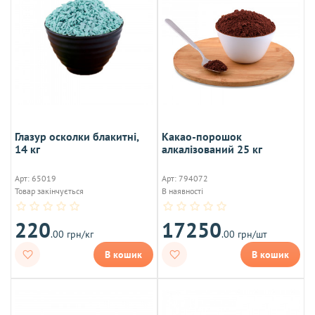
Глазур осколки блакитні,
Какао-порошок
14 кг
алкалізований 25 кг
Арт: 65019
Арт: 794072
Товар закінчується
В наявності
220
17250
.00 грн/кг
.00 грн/шт
В кошик
В кошик