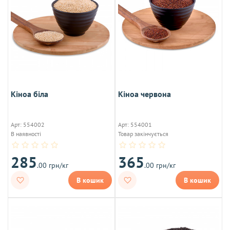
Кіноа біла
Кіноа червона
Арт: 554002
Арт: 554001
В наявності
Товар закінчується
285
365
.00 грн/кг
.00 грн/кг
В кошик
В кошик