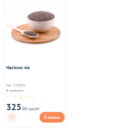
Насіння чіа
Арт: 553001
В наявності
325
.00 грн/кг
В кошик