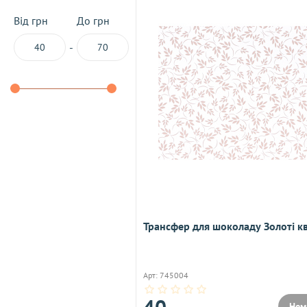
Від грн
До грн
-
Трансфер для шоколаду Золоті к
Арт: 745004
40
Нем