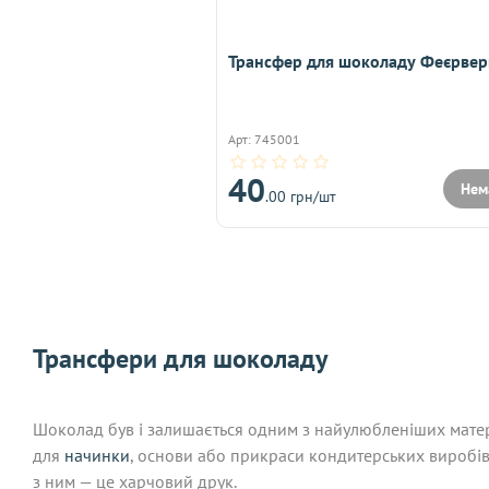
Трансфер для шоколаду Феєрвер
Арт: 745001
40
Нем
.00 грн/шт
Трансфери для шоколаду
Шоколад був і залишається одним з найулюбленіших матеріа
для
начинки
, основи або прикраси кондитерських виробів,
з ним — це харчовий друк.