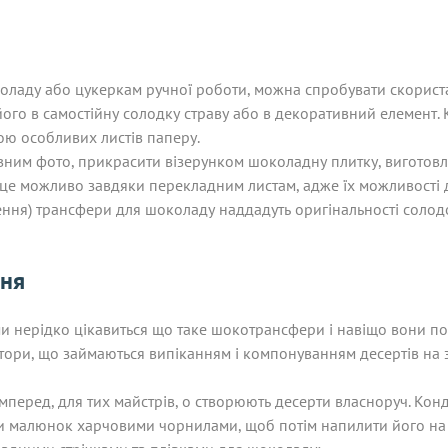
коладу або цукеркам ручної роботи, можна спробувати скорис
ого в самостійну солодку страву або в декоративний елемент.
ю особливих листів паперу.
вним фото, прикрасити візерунком шоколадну плитку, виготовл
це можливо завдяки перекладним листам, адже їх можливості 
ння) трансфери для шоколаду наддадуть оригінальності солодо
ння
 нерідко цікавиться що таке шокотрансфери і навіщо вони потр
тори, що займаються випіканням і компонуванням десертів на
перед, для тих майстрів, о створюють десерти власноруч. Кон
сти малюнок харчовими чорнилами, щоб потім напилити його на