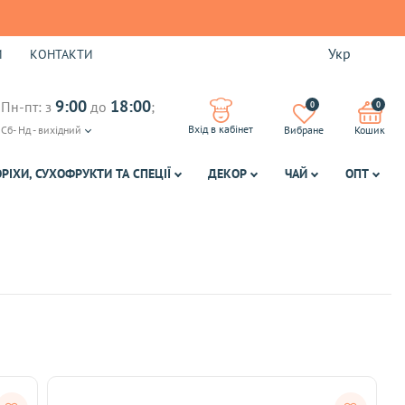
Укр
И
КОНТАКТИ
9:00
18:00
Пн-пт: з
до
;
0
0
Вхід в кабінет
Сб- Нд - вихідний
Вибране
Кошик
ОРІХИ, СУХОФРУКТИ ТА СПЕЦІЇ
ДЕКОР
ЧАЙ
ОПТ