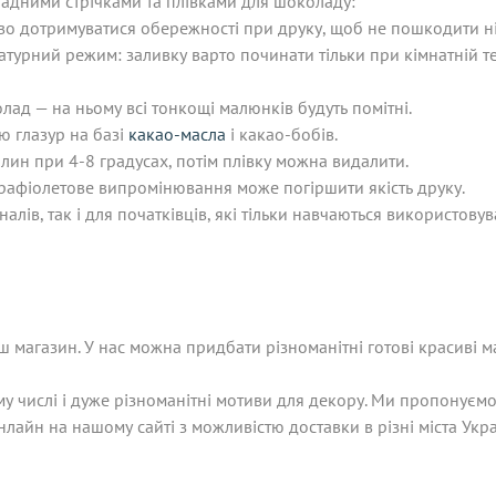
ладними стрічками та плівками для шоколаду:
иво дотримуватися обережності при друку, щоб не пошкодити ні 
рний режим: заливку варто починати тільки при кімнатній тем
ад — на ньому всі тонкощі малюнків будуть помітні.
ю глазур на базі
какао-масла
і какао-бобів.
лин при 4-8 градусах, потім плівку можна видалити.
ьтрафіолетове випромінювання може погіршити якість друку.
ів, так і для початківців, які тільки навчаються використову
ш магазин. У нас можна придбати різноманітні готові красиві
у числі і дуже різноманітні мотиви для декору. Ми пропонуємо
нлайн на нашому сайті з можливістю доставки в різні міста Укра