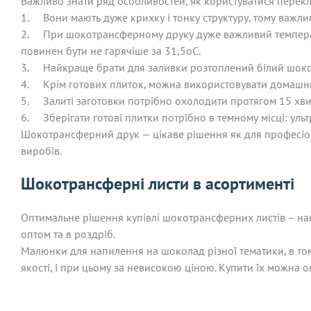
Важливо знати ряд особливостей, як користуватися перек
1.
Вони мають дуже крихку і тонку структуру, тому важл
2.
При шокотрансферному друку дуже важливий температу
повинен бути не гарячіше за 31,5оС.
3.
Найкраще брати для заливки розтоплений білий шокол
4.
Крім готових плиток, можна використовувати домашн
5.
Залиті заготовки потрібно охолодити протягом 15 хви
6.
Зберігати готові плитки потрібно в темному місці: ул
Шокотрансферний друк — цікаве рішення як для професіонал
виробів.
Шокотрансферні листи в асортименті
Оптимальне рішення купівлі шокотрансферних листів – на
оптом та в роздріб.
Малюнки для напилення на шоколад різної тематики, в том
якості, і при цьому за невисокою ціною. Купити їх можна о