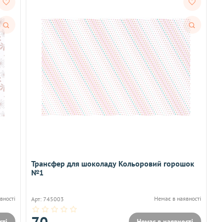
Швидкий
Швидкий
перегляд
перегляд
Трансфер для шоколаду Кольоровий горошок
№1
вності
Немає в наявності
Арт: 745003
70
сті
Немає в наявності