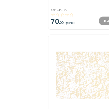
Арт: 745005
70
Нем
.00 грн/шт