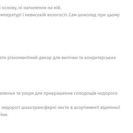
основу, ні напилення на ній.
пературі і невисокій вологості. Сам шоколад при цьому
вати різноманітний декор для випічки та кондитерських
 малюнки та узори для прикрашення солодощів недорого
 недорогі шокотрансферні листи в асортименті відмінної
їни.