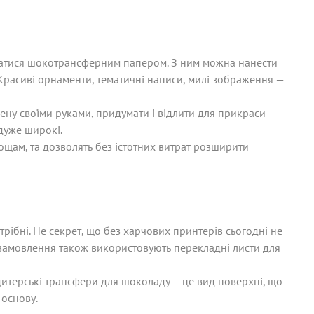
татися шокотрансферним папером. З ним можна нанести
 Красиві орнаменти, тематичні написи, милі зображення —
ену своїми руками, придумати і відлити для прикраси
дуже широкі.
щам, та дозволять без істотних витрат розширити
ібні. Не секрет, що без харчових принтерів сьогодні не
 замовлення також використовують перекладні листи для
дитерські трансфери для шоколаду – це вид поверхні, що
 основу.