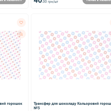
.00 грн/шт
Швидкий
перегляд
вий горошок
Трансфер для шоколаду Кольоровий горо
№3