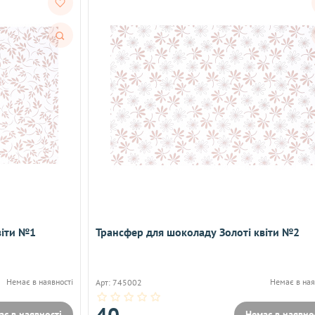
Швидкий
перегляд
віти №1
Трансфер для шоколаду Золоті квіти №2
Немає в наявності
Немає в ная
Арт: 745002
40
ає в наявності
Немає в наявно