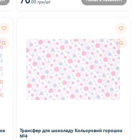
.00 грн/шт
Швидкий
Швидкий
перегляд
перегляд
шок
Трансфер для шоколаду Кольоровий горошок
№4