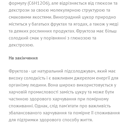
формулу (C6H12O6), але відрізняється від глюкози та
декстрози за своєю молекулярною структурою та
смаковими якостями. Виноградний цукор природно
міститься у багатьох фруктах та ягодах, а також у меді
та деяких рослинних продуктах. Фруктоза має більш
солодкий смак у порівнянні з глюкозою та
декстрозою.
На закінчення
Фруктоза - це натуральний підсолоджувач, який має
високу солодкість і є важливим джерелом енергії для
організму людини. Вона широко використовується у
харчовій промисловості замість цукру та може бути
частиною здорового харчування при помірному
споживанні. Однак, слід пам'ятати про важливість
збалансованого харчування та помірне її споживання
для підтримки здорового способу життя.