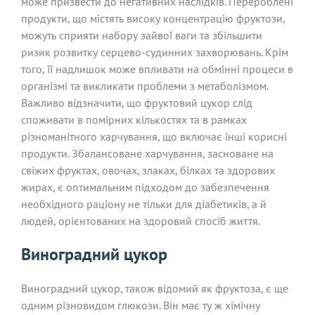
може призвести до негативних наслідків. Перероблені
продукти, що містять високу концентрацію фруктози,
можуть сприяти набору зайвої ваги та збільшити
ризик розвитку серцево-судинних захворювань. Крім
того, її надлишок може впливати на обмінні процеси в
організмі та викликати проблеми з метаболізмом.
Важливо відзначити, що фруктовий цукор слід
споживати в помірних кількостях та в рамках
різноманітного харчування, що включає інші корисні
продукти. Збалансоване харчування, засноване на
свіжих фруктах, овочах, злаках, білках та здорових
жирах, є оптимальним підходом до забезпечення
необхідного раціону не тільки для діабетиків, а й
людей, орієнтованих на здоровий спосіб життя.
Виноградний цукор
Виноградний цукор, також відомий як фруктоза, є ще
одним різновидом глюкози. Він має ту ж хімічну