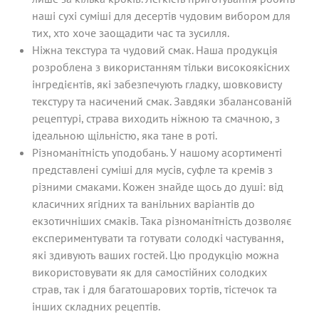
наші сухі суміші для десертів чудовим вибором для
тих, хто хоче заощадити час та зусилля.
Ніжна текстура та чудовий смак. Наша продукція
розроблена з використанням тільки високоякісних
інгредієнтів, які забезпечують гладку, шовковисту
текстуру та насичений смак. Завдяки збалансованій
рецептурі, страва виходить ніжною та смачною, з
ідеальною щільністю, яка тане в роті.
Різноманітність уподобань. У нашому асортименті
представлені суміші для мусів, суфле та кремів з
різними смаками. Кожен знайде щось до душі: від
класичних ягідних та ванільних варіантів до
екзотичніших смаків. Така різноманітність дозволяє
експериментувати та готувати солодкі частування,
які здивують ваших гостей. Цю продукцію можна
використовувати як для самостійних солодких
страв, так і для багатошарових тортів, тістечок та
інших складних рецептів.