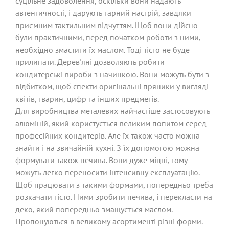
суцільне задоволення, оскільки вони надають
автентичності, і дарують гарний настрій, завдяки
приємним тактильним відчуттям. Щоб вони дійсно
були практичними, перед початком роботи з ними,
необхідно змастити їх маслом. Тоді тісто не буде
прилипати. Дерев'яні дозволяють робити
кондитерські вироби з начинкою. Вони можуть бути з
відбитком, щоб спекти оригінальні пряники у вигляді
квітів, тварин, цифр та інших предметів.
Для виробництва металевих найчастіше застосовують
алюміній, який користується великим попитом серед
професійних кондитерів. Але їх також часто можна
знайти і на звичайній кухні. З їх допомогою можна
формувати також печива. Вони дуже міцні, тому
можуть легко переносити інтенсивну експлуатацію.
Щоб працювати з такими формами, попередньо треба
розкачати тісто. Ними зробити печива, і перекласти на
деко, який попередньо змащується маслом.
Пропонуються в великому асортименті різні форми.