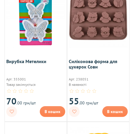
Вирубка Метелики
Силіконова форма для
цукерок Сови
Арт: 355001
Арт: 238051
Товар закінчується
В наявності
70
55
.00 грн/шт
.00 грн/шт
В кошик
В кошик