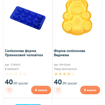
Силіконова форма
Форма силіконова
Пряниковий чоловічок
Ведмежа
Арт: 238043
Арт: ЕМ-0046
В наявності
Товар закінчується
40
40
.00 грн/шт
.00 грн/шт
В кошик
В кошик