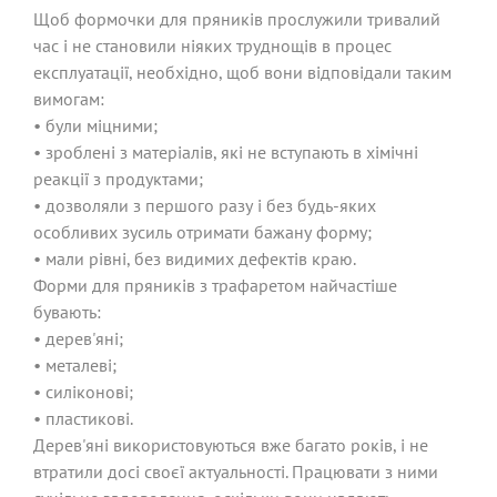
Щоб формочки для пряників прослужили тривалий
час і не становили ніяких труднощів в процес
експлуатації, необхідно, щоб вони відповідали таким
вимогам:
• були міцними;
• зроблені з матеріалів, які не вступають в хімічні
реакції з продуктами;
• дозволяли з першого разу і без будь-яких
особливих зусиль отримати бажану форму;
• мали рівні, без видимих ​​дефектів краю.
Форми для пряників з трафаретом найчастіше
бувають:
• дерев'яні;
• металеві;
• силіконові;
• пластикові.
Дерев'яні використовуються вже багато років, і не
втратили досі своєї актуальності. Працювати з ними