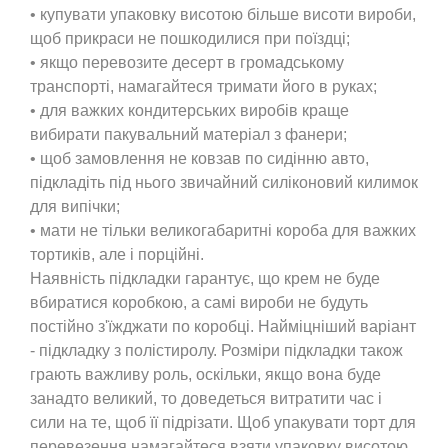
• купувати упаковку висотою більше висоти вироби,
щоб прикраси не пошкодилися при поїздці;
• якщо перевозите десерт в громадському
транспорті, намагайтеся тримати його в руках;
• для важких кондитерських виробів краще
вибирати пакувальний матеріал з фанери;
• щоб замовлення не ковзав по сидінню авто,
підкладіть під нього звичайний силіконовий килимок
для випічки;
• мати не тільки великогабаритні короба для важких
тортиків, але і порційні.
Наявність підкладки гарантує, що крем не буде
вбиратися коробкою, а самі вироби не будуть
постійно з'їжджати по коробці. Найміцніший варіант
- підкладку з полістиролу. Розміри підкладки також
грають важливу роль, оскільки, якщо вона буде
занадто великий, то доведеться витратити час і
сили на те, щоб її підрізати. Щоб упакувати торт для
перевезення намагайтеся взяти упаковку висотою