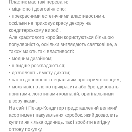
Пластик має такі переваги:
• міцністю і довговічністю;
• прекрасними естетичними властивостями,
оскільки не приховує красу декору на
кондитерському виробі.
Але крафтового коробки користуються більшою
популярністю, оскільки виглядають святковіше, а
також мають такі властивості:
• модним дизайном;
• швидше розкладаються;
• дозволяють вмісту дихати;
• часто доповнені спеціальним прозорим віконцем;
• можливістю легко прикрасити або брендировать
принтами, логотипами компаній, оригінальними
візерунками.
На сайті Пекар-Кондитер представлений великий
асортимент пакувальних коробок, який дозволить
купити як кілька одиниць, так і зробити вигідну
оптову покупку.