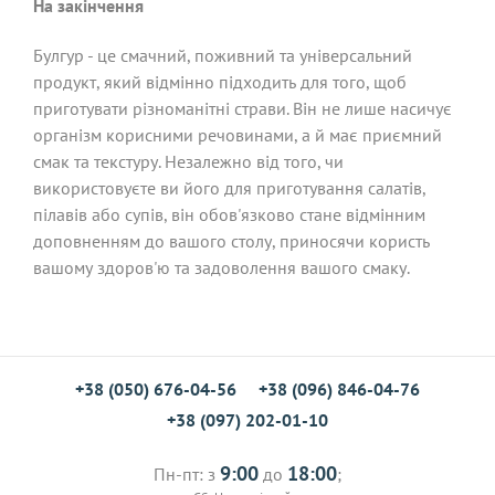
На закінчення
Булгур - це смачний, поживний та універсальний
продукт, який відмінно підходить для того, щоб
приготувати різноманітні страви. Він не лише насичує
організм корисними речовинами, а й має приємний
смак та текстуру. Незалежно від того, чи
використовуєте ви його для приготування салатів,
пілавів або супів, він обов'язково стане відмінним
доповненням до вашого столу, приносячи користь
вашому здоров'ю та задоволення вашого смаку.
+38 (050) 676-04-56
+38 (096) 846-04-76
+38 (097) 202-01-10
9:00
18:00
Пн-пт: з
до
;