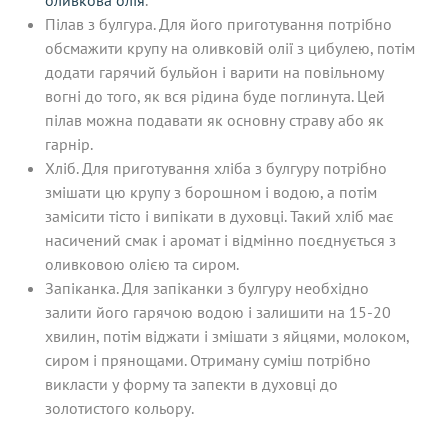
Пілав з булгура. Для його приготування потрібно
обсмажити крупу на оливковій олії з цибулею, потім
додати гарячий бульйон і варити на повільному
вогні до того, як вся рідина буде поглинута. Цей
пілав можна подавати як основну страву або як
гарнір.
Хліб. Для приготування хліба з булгуру потрібно
змішати цю крупу з борошном і водою, а потім
замісити тісто і випікати в духовці. Такий хліб має
насичений смак і аромат і відмінно поєднується з
оливковою олією та сиром.
Запіканка. Для запіканки з булгуру необхідно
залити його гарячою водою і залишити на 15-20
хвилин, потім віджати і змішати з яйцями, молоком,
сиром і прянощами. Отриману суміш потрібно
викласти у форму та запекти в духовці до
золотистого кольору.