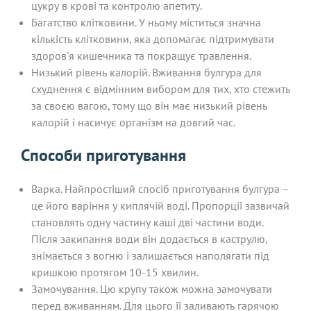
цукру в крові та контролю апетиту.
Багатство клітковини. У ньому міститься значна
кількість клітковини, яка допомагає підтримувати
здоров'я кишечника та покращує травлення.
Низький рівень калорій. Вживання булгура для
схуднення є відмінним вибором для тих, хто стежить
за своєю вагою, тому що він має низький рівень
калорій і насичує організм на довгий час.
Способи приготування
Варка. Найпростіший спосіб приготування булгура –
це його варіння у киплячій воді. Пропорції зазвичай
становлять одну частину каші дві частини води.
Після закипання води він додається в каструлю,
знімається з вогню і залишається наполягати під
кришкою протягом 10-15 хвилин.
Замочування. Цю крупу також можна замочувати
перед вживанням. Для цього її заливають гарячою