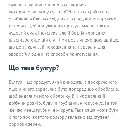
сушене пшеничне зерно, яке широко
використовується у кулінарії багатьох країн світу,
особливо у близькосхідних та середземноморських
регіонах. Цей популярний продукт має не тільки
чудовий смак і текстуру, але й безліч корисних
властивостей. У цій статті ми розглянемо докладніше,
що це за крупа, її походження та переваги для
здоров'я людини та способи приготування.
Що таке булгур?
Булгур – це продукт, який виходить із прокрученого
пшеничного зерна, яке було попередньо оброблено,
щоб видалити його оболонку. Він має великий і
дрібний розмір, будучи грубішим, ніж кус-кус, і в той
же час менш грубим, ніж крупа. Така каша може бути
білого або жовтого кольору залежно від ступеня
обробки зерен.