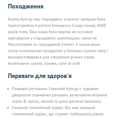
Походження
Крупа Булгур має стародавнє коріння і вперше була
приготовлена в регіоні Близького Сходу понад 4000
років тому. Така каша була відома як основне
харчування у стародавніх цивілізаціях, таких як
Месопотамія та стародавній Єгипет. З часом вона
стала популярним продуктом у багатьох кухнях світу і
використовувався для створення різних страв,
включаючи салати, пілави, супи та хліб.
Переваги для здоров'я
Поживні речовини. Смачний булгур є чудовим
джерелом поживних речовин, включаючи вітаміни
групи В, залізо, магній та цінні дієтичні волокна.
Низький глікемічний індекс. Він має низький
глікемічний індекс, що сприяє стабільному рівню