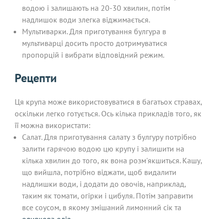
водою і залишають на 20-30 хвилин, потім
надлишок води злегка віджимається.
Мультиварки. Для приготування булгура в
мультиварці досить просто дотримуватися
пропорцій і вибрати відповідний режим.
Рецепти
Ця крупа може використовуватися в багатьох стравах,
оскільки легко готується. Ось кілька прикладів того, як
її можна використати:
Салат. Для приготування салату з булгуру потрібно
залити гарячою водою цю крупу і залишити на
кілька хвилин до того, як вона розм'якшиться. Кашу,
що вийшла, потрібно віджати, щоб видалити
надлишки води, і додати до овочів, наприклад,
таким як томати, огірки і цибуля. Потім заправити
все соусом, в якому змішаний лимонний сік та
оливкова олія
.