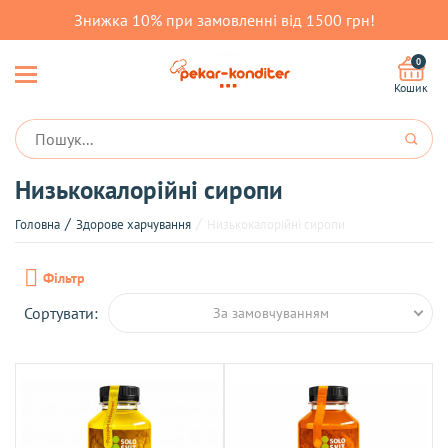
Знижка 10% при замовленні від 1500 грн!
0
Кошик
Низькокалорійні сиропи
Головна
Здорове харчування
Низькокалорійні сиропи
Фільтр
Сортувати:
За замовчуванням