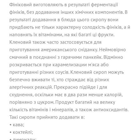
Фініковий виготовляють в результаті ферментації
фініків, без додавання інших хімічних компонентів. В
результаті додавання в блюда цього сиропу вони
придбають не тільки характерну солодкість фініків, а й
наповнять їх вітамінами, на які багаті ці фрукти.
Кленовий також часто застосовується для
приготування американського сніданку. Неймовірно
смачний в поєднанні з гарячими панкейк. Відмінно
розкривається при карамелизации м'яса або
приготуванні різних соусів. Кленовий сироп можуть
безпечно вживати ті, хто страждає від різних
алергічних реакцій. Прекрасно підійде і для
схуднення, оскільки має в два рази менше калорій,
порівняно з цукром. Продукт багатий на велику
кількість вітамінів і мінералів, а також антиоксидантів.
Такі сиропи прийнято додавати в:
• кава;
• коктейлі;
• лимонади;