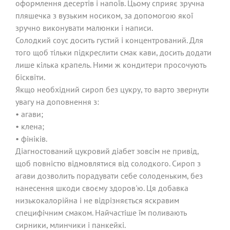
оформлення десертів і напоїв. Цьому сприяє зручна
пляшечка з вузьким носиком, за допомогою якої
зручно виконувати малюнки і написи.
Солодкий соус досить густий і концентрований. Для
того щоб тільки підкреслити смак кави, досить додати
лише кілька крапель. Ними ж кондитери просочують
бісквіти.
Якщо необхідний сироп без цукру, то варто звернути
увагу на доповнення з:
• агави;
• клена;
• фініків.
Діагностований цукровий діабет зовсім не привід,
щоб повністю відмовлятися від солодкого. Сироп з
агави дозволить порадувати себе солоденьким, без
нанесення шкоди своєму здоров'ю. Ця добавка
низькокалорійна і не відрізняється яскравим
специфічним смаком. Найчастіше їм поливають
сирники, млинчики і панкейкі.