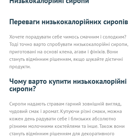
Низькокалорійні сиропи
Переваги низькокалорійних сиропів
Хочете порадувати себе чимось смачним і солодким?
Тоді точно варто спробувати низькокалорійні сиропи,
приготовані на основі клена, агави і фініків. Вони
стануть відмінним рішенням, якщо шукайте дієтичні
продукти.
Чому варто купити низькокалорійні
сиропи?
Сиропи надають стравам гарний зовнішній вигляд,
чудовий смак і аромат. Купуючи різні смаки, можна
кожен день радувати себе і близьких абсолютно
різними молочними коктейлями та інше. Також вони
стануть відмінним рішенням для декоративного