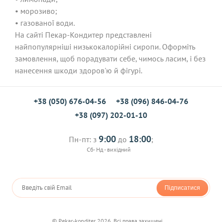
• морозиво;
• газованої води.
На сайті Пекар-Кондитер представлені
найпопулярніші низькокалорійні сиропи. Оформіть
замовлення, щоб порадувати себе, чимось ласим, і без
нанесення шкоди здоров'ю й фігурі.
+38 (050) 676-04-56
+38 (096) 846-04-76
+38 (097) 202-01-10
9:00
18:00
Пн-пт: з
до
;
Сб- Нд - вихідний
Підписатися
© Pekar-konditer 2026. Всі права захищені