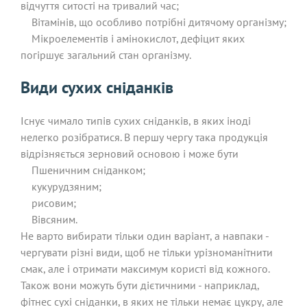
відчуття ситості на тривалий час;
Вітамінів, що особливо потрібні дитячому організму;
Мікроелементів і амінокислот, дефіцит яких
погіршує загальний стан організму.
Види сухих сніданків
Існує чимало типів сухих сніданків, в яких іноді
нелегко розібратися. В першу чергу така продукція
відрізняється зерновий основою і може бути
Пшеничним сніданком;
кукурудзяним;
рисовим;
Вівсяним.
Не варто вибирати тільки один варіант, а навпаки -
чергувати різні види, щоб не тільки урізноманітнити
смак, але і отримати максимум користі від кожного.
Також вони можуть бути дієтичними - наприклад,
фітнес сухі сніданки, в яких не тільки немає цукру, але