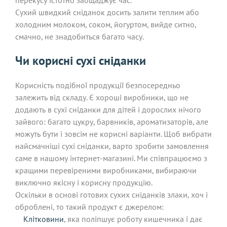
Сухий швидкий сніданок досить залити теплим або
холодним молоком, соком, йогуртом, вийде ситно,
смачно, не знадобиться багато часу.
Чи корисні сухі сніданки
Корисність подібної продукції безпосередньо
залежить від складу. Є хороші виробники, що не
додають в сухі сніданки для дітей і дорослих нічого
зайвого: багато цукру, барвників, ароматизаторів, але
можуть бути і зовсім не корисні варіанти. Щоб вибрати
найсмачніші сухі сніданки, варто зробити замовлення
саме в нашому інтернет-магазині. Ми співпрацюємо з
кращими перевіреними виробниками, вибираючи
виключно якісну і корисну продукцію.
Оскільки в основі готових сухих сніданків злаки, хоч і
оброблені, то такий продукт є джерелом:
Клітковини
, яка поліпшує роботу кишечника і дає