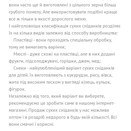
вони часто ще й виготовлені з цільного зерна більш
грубого помелу. Але використовувати подібні краще
все ж тільки в якості дорослого меню.
І найголовніша класифікація сухих сніданків розділяє
їх на кілька видів залежно від способу виробництва:
Пластівці - вони проходять спеціальну обробку,
тому не вимагають варіння;
Мюслі - дуже схожі на пластівці, але в них додані
фрукти, підсолоджувачі, горішки, джем, мед;
Снеки - найулюбленіший варіант сухих сніданків
для дітей. Їх виготовляють з кукурудзи, рису, вівса,
жита під високим тиском у вигляді кілець, кульок,
фігурок.
Незалежно від того, який варіант ви виберете,
рекомендуємо це зробити саме в нашому інтернет-
магазині. Продаж сухих сніданків у нас можлива
оптом і в роздріб недорого в будь-якій кількості. Всі
вони смачні і корисні.