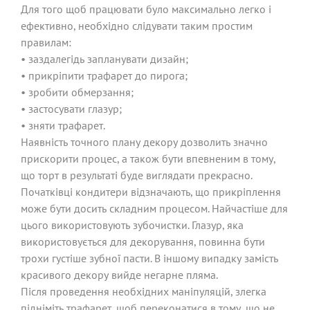
Для того щоб працювати було максимально легко і
ефективно, необхідно слідувати таким простим
правилам:
• заздалегідь запланувати дизайн;
• прикріпити трафарет до пирога;
• зробити обмерзання;
• застосувати глазур;
• зняти трафарет.
Наявність точного плану декору дозволить значно
прискорити процес, а також бути впевненим в тому,
що торт в результаті буде виглядати прекрасно.
Початківці кондитери відзначають, що прикріплення
може бути досить складним процесом. Найчастіше для
цього використовують зубочистки. Глазур, яка
використовується для декорування, повинна бути
трохи густіше зубної пасти. В іншому випадку замість
красивого декору вийде негарне пляма.
Після проведення необхідних маніпуляцій, злегка
підніміть трафарет, щоб переконатися в тому, що не