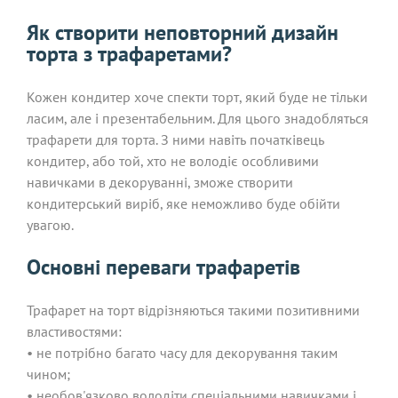
Як створити неповторний дизайн
торта з трафаретами?
Кожен кондитер хоче спекти торт, який буде не тільки
ласим, але і презентабельним. Для цього знадобляться
трафарети для торта. З ними навіть початківець
кондитер, або той, хто не володіє особливими
навичками в декоруванні, зможе створити
кондитерський виріб, яке неможливо буде обійти
увагою.
Основні переваги трафаретів
Трафарет на торт відрізняються такими позитивними
властивостями:
• не потрібно багато часу для декорування таким
чином;
• необов'язково володіти спеціальними навичками і