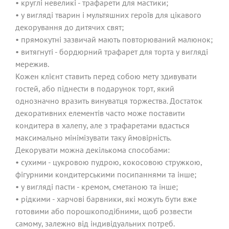
• круглі невеликі - трафарети для мастики;
• у вигляді тварин і мультяшних героїв для цікавого
декорування до дитячих свят;
• прямокутні зазвичай мають повторюваний малюнок;
• витягнуті - бордюрний трафарет для торта у вигляді
мережив.
Кожен клієнт ставить перед собою мету здивувати
гостей, або піднести в подарунок торт, який
однозначно вразить винуватця торжества. Достаток
декоративних елементів часто може поставити
кондитера в халепу, але з трафаретами вдасться
максимально мінімізувати таку ймовірність.
Декорувати можна декількома способами:
• сухими - цукровою пудрою, кокосовою стружкою,
фігурними кондитерськими посипаннями та інше;
• у вигляді пасти - кремом, сметаною та інше;
• рідкими - харчові барвники, які можуть бути вже
готовими або порошкоподібними, щоб розвести
самому, залежно від індивідуальних потреб.