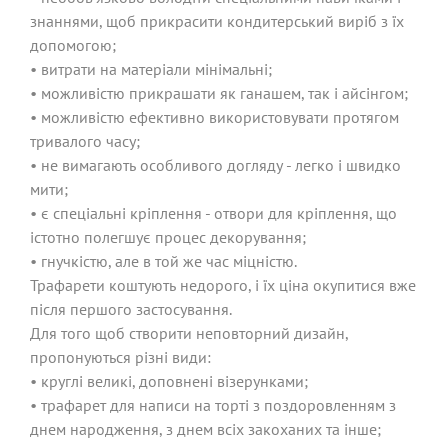
знаннями, щоб прикрасити кондитерський виріб з їх
допомогою;
• витрати на матеріали мінімальні;
• можливістю прикрашати як ганашем, так і айсінгом;
• можливістю ефективно використовувати протягом
тривалого часу;
• не вимагають особливого догляду - легко і швидко
мити;
• є спеціальні кріплення - отвори для кріплення, що
істотно полегшує процес декорування;
• гнучкістю, але в той же час міцністю.
Трафарети коштують недорого, і їх ціна окупитися вже
після першого застосування.
Для того щоб створити неповторний дизайн,
пропонуються різні види:
• круглі великі, доповнені візерунками;
• трафарет для написи на торті з поздоровленням з
днем ​​народження, з днем ​​всіх закоханих та інше;