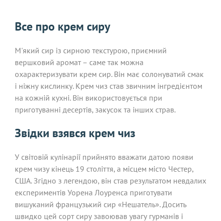
Все про крем сиру
М'який сир із сирною текстурою, приємний
вершковий аромат – саме так можна
охарактеризувати крем сир. Він має солонуватий смак
і ніжну кислинку. Крем чиз став звичним інгредієнтом
на кожній кухні. Він використовується при
приготуванні десертів, закусок та інших страв.
Звідки взявся крем чиз
У світовій кулінарії прийнято вважати датою появи
крем чизу кінець 19 століття, а місцем місто Честер,
США. Згідно з легендою, він став результатом невдалих
експериментів Уорена Лоуренса приготувати
вишуканий французький сир «Нешатель». Досить
швидко цей сорт сиру завоював увагу гурманів і