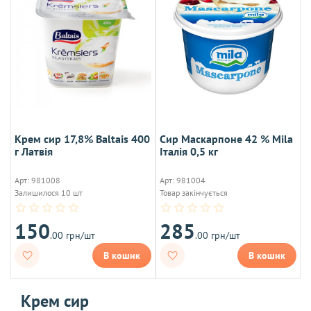
Крем сир 17,8% Baltais 400
Сир Маскарпоне 42 % Mila
г Латвія
Італія 0,5 кг
Арт: 981008
Арт: 981004
Залишилося 10 шт
Товар закінчується
150
285
.00 грн/шт
.00 грн/шт
В кошик
В кошик
Крем сир