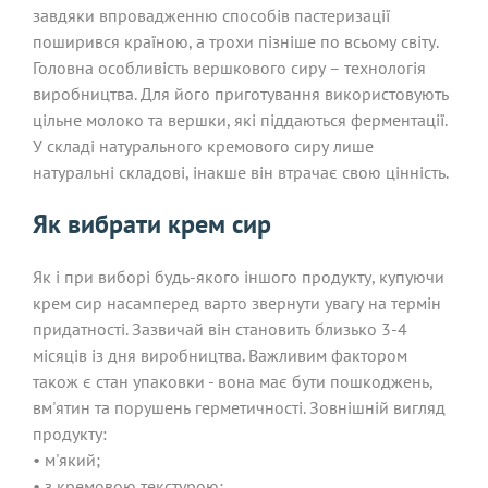
завдяки впровадженню способів пастеризації
поширився країною, а трохи пізніше по всьому світу.
Головна особливість вершкового сиру – технологія
виробництва. Для його приготування використовують
цільне молоко та вершки, які піддаються ферментації.
У складі натурального кремового сиру лише
натуральні складові, інакше він втрачає свою цінність.
Як вибрати крем сир
Як і при виборі будь-якого іншого продукту, купуючи
крем сир насамперед варто звернути увагу на термін
придатності. Зазвичай він становить близько 3-4
місяців із дня виробництва. Важливим фактором
також є стан упаковки - вона має бути пошкоджень,
вм'ятин та порушень герметичності. Зовнішній вигляд
продукту:
• м'який;
• з кремовою текстурою;