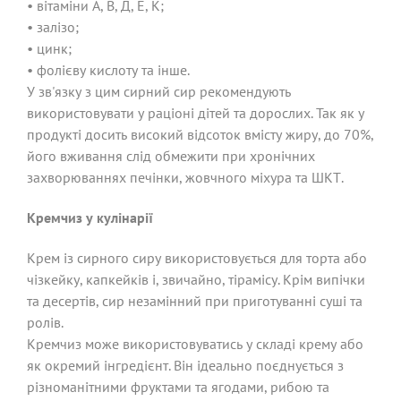
• вітаміни А, В, Д, Е, К;
• залізо;
• цинк;
• фолієву кислоту та інше.
У зв'язку з цим сирний сир рекомендують
використовувати у раціоні дітей та дорослих. Так як у
продукті досить високий відсоток вмісту жиру, до 70%,
його вживання слід обмежити при хронічних
захворюваннях печінки, жовчного міхура та ШКТ.
Кремчиз у кулінарії
Крем із сирного сиру використовується для торта або
чізкейку, капкейків і, звичайно, тірамісу. Крім випічки
та десертів, сир незамінний при приготуванні суші та
ролів.
Кремчиз може використовуватись у складі крему або
як окремий інгредієнт. Він ідеально поєднується з
різноманітними фруктами та ягодами, рибою та