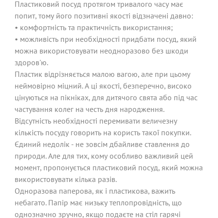
Пластиковий посуд протягом тривалого часу має
попит, тому його позитивні якості відзначені давно:
• комфортність та практичність використання;
• можливість при необхідності придбати посуд, який
можна використовувати неодноразово без шкоди
здоров'ю.
Пластик відрізняється малою вагою, але при цьому
неймовірно міцний. А ці якості, безперечно, високо
цінуються на пікніках, для дитячого свята або під час
частування колег на честь дня народження.
Відсутність необхідності перемивати величезну
кількість посуду говорить на користь такої покупки.
Єдиний недолік - не зовсім дбайливе ставлення до
природи. Але для тих, кому особливо важливий цей
момент, пропонується пластиковий посуд, який можна
використовувати кілька разів.
Одноразова паперова, як і пластикова, важить
небагато. Папір має низьку теплопровідність, що
однозначно зручно, якщо подаєте на стіл гарячі