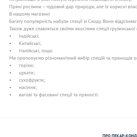
Пряні рослини – чудовий дар природи, але їх корисні влас
В нашому магазині
Багату популярність набули спеції зі Сходу. Вони відрізн
Також дуже славляться своїми якостями спеції грузинської к
•
Індійські;
•
Китайські;
•
Італійські, тощо.
Ми пропонуємо різноманітний вибір спецій та прянощів оп
•
горіхи;
•
цукати;
•
сухофрукти;
•
насіння;
•
вагові та фасовані спеції та пряності.
ПРО ПЕКАР-КОНД