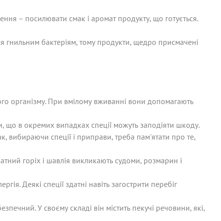
чення – посилювати смак і аромат продукту, що готується.
ся гнильним бактеріям, тому продукти, щедро присмачені
го організму. При вмілому вживанні вони допомагають
ти, що в окремих випадках спеції можуть заподіяти шкоду.
, вибираючи спеції і приправи, треба пам'ятати про те,
скатний горіх і шавлія викликають судоми, розмарин і
ргія. Деякі спеції здатні навіть загострити перебіг
ечний. У своєму складі він містить пекучі речовини, які,