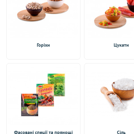
Горіхи
Цукати
Фасовані спеції та прянощі
Сіль