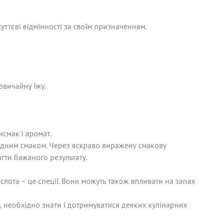
уттєві відмінності за своїм призначенням.
звичайну їжу.
смак і аромат.
рідним смаком. Через яскраво виражену смакову
гти бажаного результату.
кислота – це спеції. Вони можуть також впливати на запах
у, необхідно знати і дотримуватися деяких кулінарних