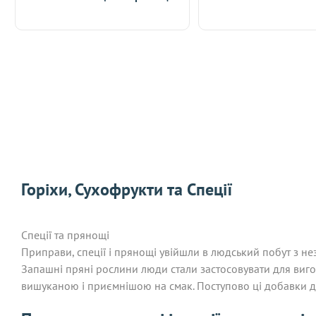
Горіхи, Сухофрукти та Спеції
Спеції та прянощі
Приправи, спеції і прянощі увійшли в людський побут з нез
Запашні пряні рослини люди стали застосовувати для виготов
вишуканою і приємнішою на смак. Поступово ці добавки д