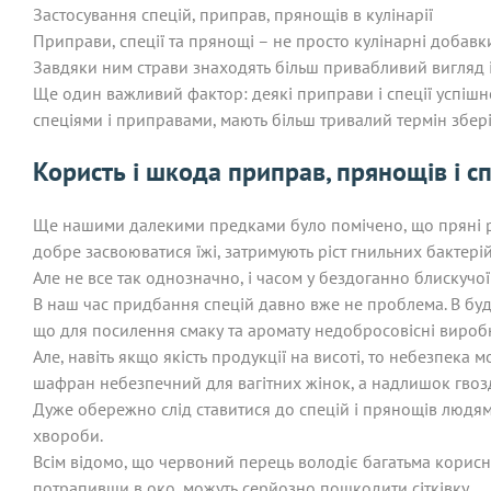
Застосування спецій, приправ, прянощів в кулінарії
Приправи, спеції та прянощі – не просто кулінарні добавки
Завдяки ним страви знаходять більш привабливий вигляд і
Ще один важливий фактор: деякі приправи і спеції успішн
спеціями і приправами, мають більш тривалий термін збері
Користь і шкода приправ, прянощів і с
Ще нашими далекими предками було помічено, що пряні ро
добре засвоюватися їжі, затримують ріст гнильних бактері
Але не все так однозначно, і часом у бездоганно блискучо
В наш час придбання спецій давно вже не проблема. В будь
що для посилення смаку та аромату недобросовісні виробн
Але, навіть якщо якість продукції на висоті, то небезпека 
шафран небезпечний для вагітних жінок, а надлишок гво
Дуже обережно слід ставитися до спецій і прянощів людям, я
хвороби.
Всім відомо, що червоний перець володіє багатьма корисни
потрапивши в око, можуть серйозно пошкодити сітківку.