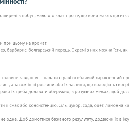
мінності?
ширені в побуті, мало хто знає про те, що вони мають досить с
и при цьому на аромат.
ез, барбарис, болгарський перець. Окремі з них можна їсти, як 
 головне завдання — надати страві особливий характерний при
лист, а також інші рослини або їх частини, що володіють своє
страви їх треба додавати обережно, в розумних межах, щоб дося
ти її смак або консистенцію. Сіль, цукор, сода, оцет, лимонна 
і не одне. Щоб домогтися бажаного результату, додаючи їх в їж