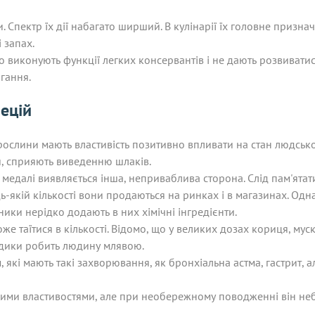
. Спектр їх дії набагато ширший. В кулінарії їх головне призна
 запах.
о виконують функції легких консервантів і не дають розвивати
гання.
пецій
слини мають властивість позитивно впливати на стан людсько
й, сприяють виведенню шлаків.
ї медалі виявляється інша, неприваблива сторона. Слід пам'ята
-якій кількості вони продаються на ринках і в магазинах. Однак
ики нерідко додають в них хімічні інгредієнти.
може таїтися в кількості. Відомо, що у великих дозах кориця, му
здики робить людину млявою.
кі мають такі захворювання, як бронхіальна астма, гастрит, але
ми властивостями, але при необережному поводженні він небезп