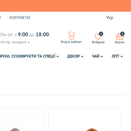
Укр
И
КОНТАКТИ
9:00
18:00
Пн-пт: з
до
;
0
0
Вхід в кабінет
Сб- Нд - вихідний
Вибране
Кошик
ОРІХИ, СУХОФРУКТИ ТА СПЕЦІЇ
ДЕКОР
ЧАЙ
ОПТ