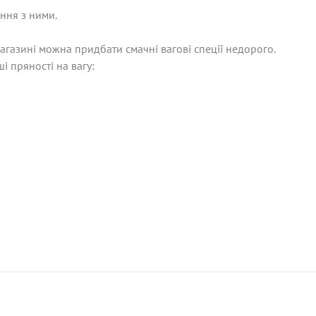
ння з ними.
магазині можна придбати смачні вагові спеції недорого.
і пряності на вагу: