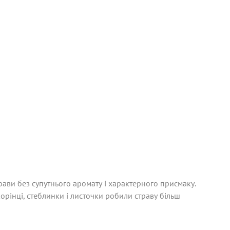
трави без супутнього аромату і характерного присмаку.
корінці, стеблинки і листочки робили страву більш