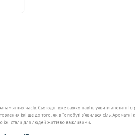
апам'ятних часів. Сьогодні вже важко навіть уявити апетитні с
лення їжі ще до того, як в їх побуті з'явилася сіль. Ароматні 
о їжі стали для людей життєво важливими.