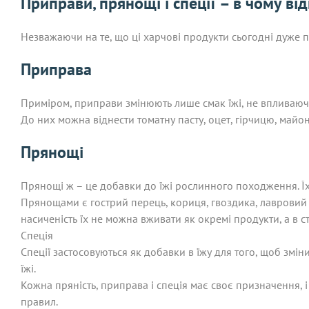
Приправи, прянощі і спеції – в чому від
Незважаючи на те, що ці харчові продукти сьогодні дуже по
Приправа
Приміром, приправи змінюють лише смак їжі, не впливаюч
До них можна віднести томатну пасту, оцет, гірчицю, майон
Прянощі
Прянощі ж – це добавки до їжі рослинного походження. Їх
Прянощами є гострий перець, кориця, гвоздика, лавровий 
насиченість їх не можна вживати як окремі продукти, а в 
Спеція
Спеції застосовуються як добавки в їжу для того, щоб зміни
їжі.
Кожна пряність, приправа і спеція має своє призначення, 
правил.