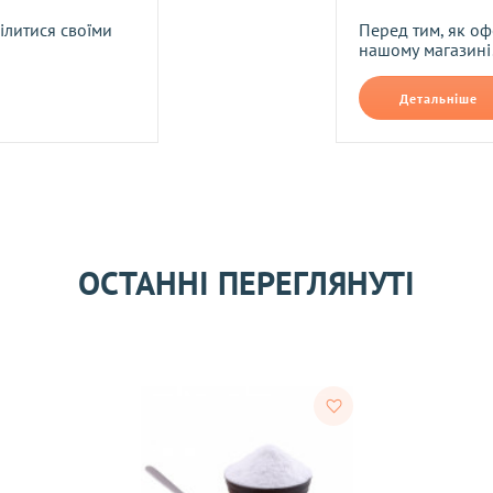
м може утримуватися комісія за послуги зарахування грошових 
ділитися своїми
Перед тим, як оф
нашому магазині
Детальніше
сті згідно із Законом «
Про захист прав споживачів
».
ОСТАННІ ПЕРЕГЛЯНУТІ
ля отримання товару покупцем.
ідно до вимог законодавства. Повернення можливе протягом 14
істю. Повернення/обмін здійснюється у випадках, коли товар не
дповідно до Закону «
Про захист прав споживачів
», компанія мо
них у чинному
Переліку непродовольчих товарів належної якост