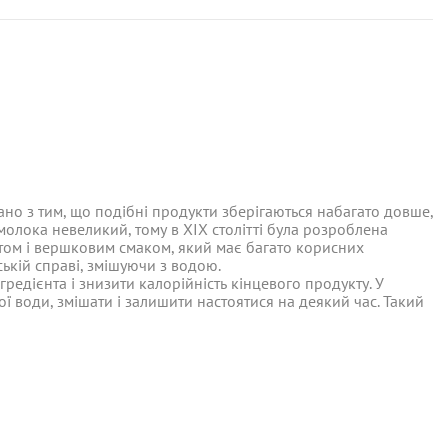
ано з тим, що подібні продукти зберігаються набагато довше,
 молока невеликий, тому в XIX столітті була розроблена
том і вершковим смаком, який має багато корисних
ській справі, змішуючи з водою.
ано з тим, що подібні продукти зберігаються набагато довше,
нта! Замовлення відправляються у понеділок, вівторок та
 молока невеликий, тому в XIX столітті була розроблена
едієнта і знизити калорійність кінцевого продукту. У
том і вершковим смаком, який має багато корисних
 води, змішати і залишити настоятися на деякий час. Такий
ській справі, змішуючи з водою.
ти до середи
едієнта і знизити калорійність кінцевого продукту. У
 води, змішати і залишити настоятися на деякий час. Такий
та!
аних дріжджів і товари за оптовими цінами. Сума замовлення