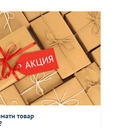
ом, Ви отримаєте на наступний день після відправки замовлен
поверненню та обміну не підлягають.
та
 моїх персональних даних
ром не більше 10 мб
мати товар
?