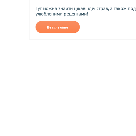
При оплаті за реквізитами або через платіжні системи банко
Тут можна знайти цікаві ідеї страв, а також по
улюбленими рецептами!
Детальніше
Повернення та обмін
Компанія здійснює повернення та обмін товарів належної яко
Терміни повернення та обміну
Повернення та обмін товарів можливе протягом 14 днів піс
Зворотня доставка товарів здійснюється за домовленістю.
Умови повернення товарів належної якості
Компанія здійснює повернення та обмін цього товару відпов
якості). Зворотна доставка товарів здійснюється за домовлен
тим самим способом, яким було здійснено оплату товару. Ві
належної якості, якщо вони належать до категорій, зазначе