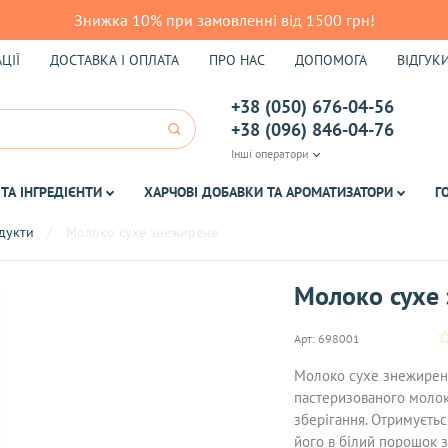
Знижка 10% при замовленні від 1500 грн!
ЦІЇ
ДОСТАВКА І ОПЛАТА
ПРО НАС
ДОПОМОГА
ВІДГУК
+38 (050) 676-04-56
+38 (096) 846-04-76
Інші оператори
ТА ІНГРЕДІЄНТИ
ХАРЧОВІ ДОБАВКИ ТА АРОМАТИЗАТОРИ
Г
одукти
Молоко сухе знежирене
Молоко сухе
Арт:
698001
Молоко сухе знежирене
пастеризованого молок
зберігання. Отримуєть
його в білий порошок з