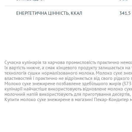
ЕНЕРГЕТИЧНА ЦІННІСТЬ, ККАЛ
341.5
Відгуки про товар
ДОСТАВКА
Сучасна кулінарія та харчова промисловість практично немож
Відправка замовлень здійснюється такими логістичними опе
їх вартість нижче, а смак кінцевого продукту залишається на
технологія сушки нормалізованого молока. Молоко сухе зне
Нова Пошта
властивостей і практично не відрізняється від свого рідкого
Сучасна кулінарія та харчова промисловість практично немож
Безкоштовно при оформленні замовлення на суму від 2500 грн.
їх вартість нижче, а смак кінцевого продукту залишається на
четверг. Відправлення здійснюються протягом 5-ти днів з м
Молоко сухе знежирене позбавлене здебільшого жирів (373 кк
технологія сушки нормалізованого молока. Молоко сухе зне
кулінарії найчастіше використовують відновлене молоко сухе
властивостей і практично не відрізняється від свого рідкого
Укрпошта - замовлення надсилається тільки за повною пер
Молоко сухе знежирене позбавлене здебільшого жирів (373 кк
включно
.										
молочний напій використовують для приготування десертів, к
кулінарії найчастіше використовують відновлене молоко сухе
молочний напій використовують для приготування десертів, к
Безкоштовно при оформленні замовлення на суму від 2500 грн.
Купити молоко сухе знежирене в магазині Пекар-Кондитер
Купити молоко сухе знежирене в магазині Пекар-Кондитер
Самовивіз -
ТИМЧАСОВО НЕ ЗДІЙСНЮЄМО ДАННУ ПОСЛУГ
* Безкоштовна доставка здійснюється тільки на відділення 