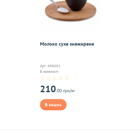
On-line 
Віджет пі
Вам оплач
Молоко сухе знежирене
Арт: 698001
бо на пошту, після
В наявності
210
.00 грн/кг
В кошик