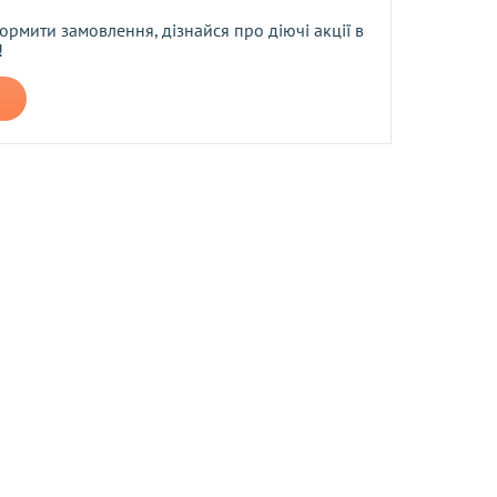
коштів.
ормити замовлення, дізнайся про діючі акції в
!
 днів після отримання (для товарів належної та неналежної
 відповідає заявленій в описі якості. Гроші повертаються
же відмовити споживачеві в обміні та поверненні товарів
і, що не підлягають поверненню та обміну
.