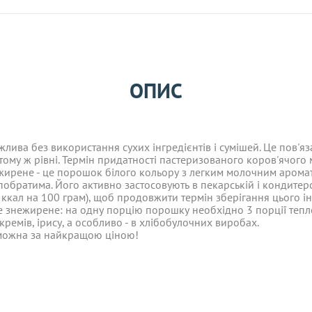
Залиште відгук
лива без використання сухих інгредієнтів і сумішей. Це пов'яз
ОПИС
раторами:
 тому ж рівні. Термін придатності пастеризованого коров'ячого
жирене - це порошок білого кольору з легким молочним арома
 побратима. Його активно застосовують в пекарській і кондитер
лива без використання сухих інгредієнтів і сумішей. Це пов'яз
 *! Товари з категорії "
ОПТ
", відправляються за рахунок кліє
 тому ж рівні. Термін придатності пастеризованого коров'ячого
оменту підтвердження оплати.
ал на 100 грам), щоб продовжити термін зберігання цього інгр
жирене - це порошок білого кольору з легким молочним арома
 знежирене: на одну порцію порошку необхідно 3 порції теплої
 побратима. Його активно застосовують в пекарській і кондитер
едоплатою, один раз на тиждень – у четверг. Оплата має надій
ал на 100 грам), щоб продовжити термін зберігання цього інгр
ремів, ірису, а особливо - в хлібобулочних виробах.
 знежирене: на одну порцію порошку необхідно 3 порції теплої
ремів, ірису, а особливо - в хлібобулочних виробах.
 *! Товари з категорії "
ОПТ
", відправляються за рахунок клієн
 можна за найкращою ціною!
 можна за найкращою ціною!
У
логістичного оператора і не поширюється на асортимент пресов