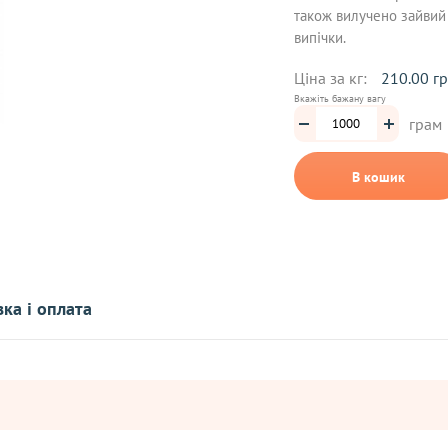
також вилучено зайвий 
випічки.
Ціна за кг:
210.00 г
Вкажіть бажану вагу
грам
В кошик
ка і оплата