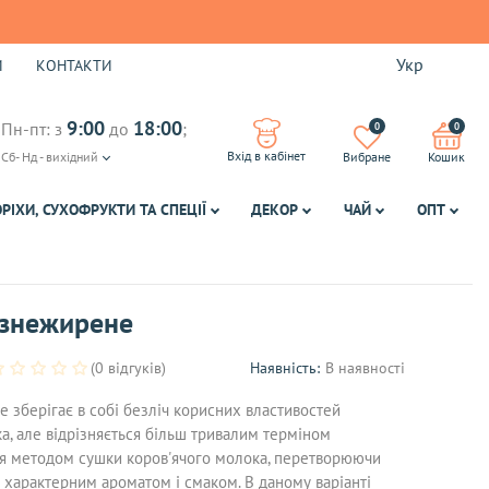
Укр
И
КОНТАКТИ
9:00
18:00
Пн-пт: з
до
;
0
0
Вхід в кабінет
Сб- Нд - вихідний
Вибране
Кошик
ОРІХИ, СУХОФРУКТИ ТА СПЕЦІЇ
ДЕКОР
ЧАЙ
ОПТ
 знежирене
(0 відгуків)
Наявність:
В наявності
 зберігає в собі безліч корисних властивостей
а, але відрізняється більш тривалим терміном
ся методом сушки коров'ячого молока, перетворюючи
 характерним ароматом і смаком. В даному варіанті