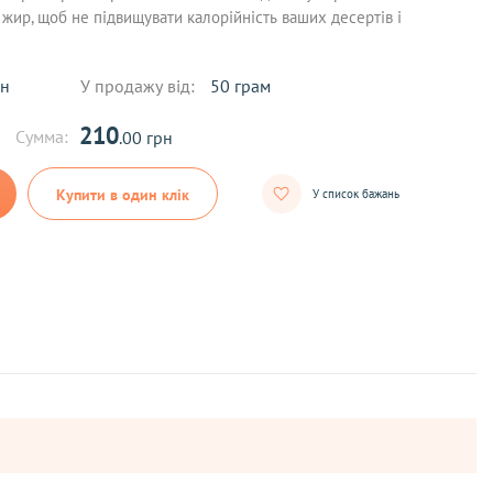
жир, щоб не підвищувати калорійність ваших десертів і
рн
У продажу від:
50 грам
210
Сумма:
.00 грн
Купити в один клік
У список бажань