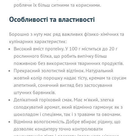
роблячи їх більш ситними та корисними.
Особливості та властивості
Борошно з нуту має ряд важливих фізико-хімічних та
кулінарних характеристик:
Високий вміст протеїну. У 100 г міститься до 20 г
рослинного білка, що робить випічку більш
поживною без використання тваринних продуктів.
Прекрасний золотистий відтінок. Натуральний
жовтий колір порошку надає тісту, кремам та соусам
апетитний, сонячний вигляд без застосування
штучних барвників.
Делікатний горіховий смак. Має м'який, злегка
солодкуватий аромат, який відмінно гармонує як з
шоколадом і спеціями, так і з травами та овочами.
Відмінна вологоємність. Добре вбирає рідину, що
дозволяє кондитеру точно контролювати
консистенцію тіста і досягати ідеального м'якуша.