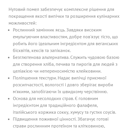
Нутовий помел забезпечує комплексне рішення для
покращення якості випічки та розширення кулінарних
можливостей:
Рослинний замінник яєць. Завдяки високим
емульгуючим властивостям, добре пов'язує тісто, що
робить його ідеальним інгредієнтом для веганських
бісквітів, кексів та запіканок.
Безглютенова альтернатива. Служить чудовою базою
для створення хліба, печива та пирогів для людей з
целіакією чи непереносимістю клейковини.
Поліпшення текстури. Надає випічці приємної
розсипчастості, вологості і довго зберігає вироби
м'якими, запобігаючи їх швидкому черствінню.
Основа для несолодких страв. Є головним
інгредієнтом для традиційного фалафеля,
італійського коржика сокку, хумусу та густих соусів.
Підвищення поживної цінності. Збагачує готові
страви рослинним протеїном та клітковиною,