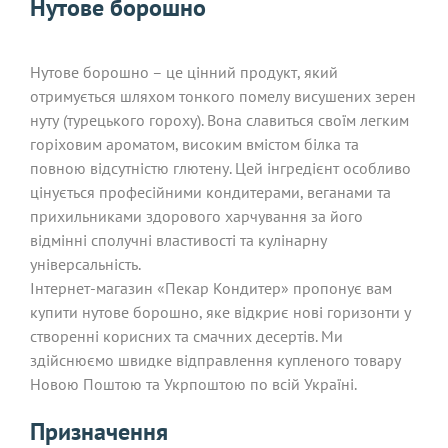
Нутове борошно
Нутове борошно – це цінний продукт, який
отримується шляхом тонкого помелу висушених зерен
нуту (турецького гороху). Вона славиться своїм легким
горіховим ароматом, високим вмістом білка та
повною відсутністю глютену. Цей інгредієнт особливо
цінується професійними кондитерами, веганами та
прихильниками здорового харчування за його
відмінні сполучні властивості та кулінарну
універсальність.
Інтернет-магазин «Пекар Кондитер» пропонує вам
купити нутове борошно, яке відкриє нові горизонти у
створенні корисних та смачних десертів. Ми
здійснюємо швидке відправлення купленого товару
Новою Поштою та Укрпоштою по всій Україні.
Призначення