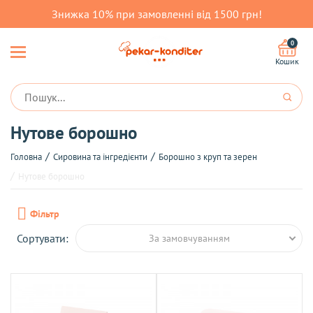
Знижка 10% при замовленні від 1500 грн!
0
Кошик
Нутове борошно
Головна
Сировина та інгредієнти
Борошно з круп та зерен
Нутове борошно
Фільтр
Сортувати:
За замовчуванням