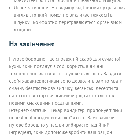
Легке засвоєння. На відміну від бобових у цільному
вигляді, тонкий помел не викликає тяжкості в
шлунку і комфортно перетравлюється організмом
людини.
На закінчення
Нутове борошно - це справжній скарб для сучасної
кухні, який поєднує в собі користь, відмінні
технологічні властивості та універсальність. Завдяки
своїм характеристикам воно дозволить вам готувати
смачну безглютенову випічку, веганські десерти та
ситні основні страви, дивуючи рідних та клієнтів
новими смаковими поєднаннями.
Інтернет-магазин "Пекар Кондитер" пропонує тільки
перевірені продукти високої якості. Замовляючи
нутове борошно у нас, ви вибираєте надійний
інгредієнт, який допоможе зробити ваш раціон