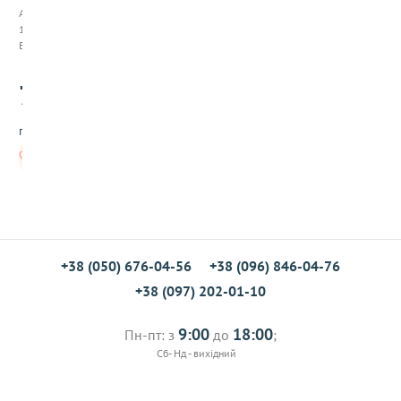
ш
Арт:
т
123003
у
В наявності
ч
н
70
и
.00
й
4
грн/шт
0
0
В
г
кошик
+38 (050) 676-04-56
+38 (096) 846-04-76
+38 (097) 202-01-10
9:00
18:00
Пн-пт: з
до
;
Сб- Нд - вихідний