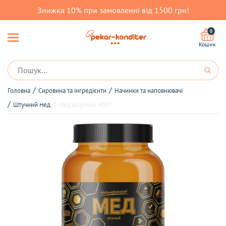
Знижка 10% при замовленні від 1500 грн!
0
Кошик
Головна
Сировина та інгредієнти
Начинки та наповнювачі
Штучний мед
Мед штучний 400 г