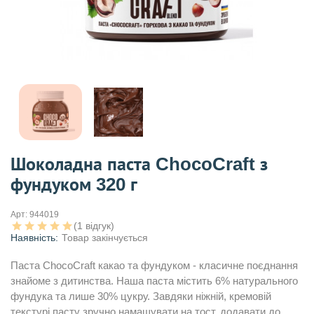
Шоколадна паста ChocoCraft з
фундуком 320 г
Арт:
944019
(1 відгук)
Наявність:
Товар закінчується
Паста ChocoCraft какао та фундуком - класичне поєднання
знайоме з дитинства. Наша паста містить 6% натурального
фундука та лише 30% цукру. Завдяки ніжній, кремовій
текстурі пасту зручно намащувати на тост, додавати до