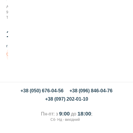
о
Арт:
л
944019
а
Товар закінчується
д
н
а
130
.00
п
а
грн/шт
с
т
В
а
кошик
C
h
o
c
o
C
+38 (050) 676-04-56
+38 (096) 846-04-76
r
+38 (097) 202-01-10
a
f
t
9:00
18:00
Пн-пт: з
до
;
з
Сб- Нд - вихідний
ф
у