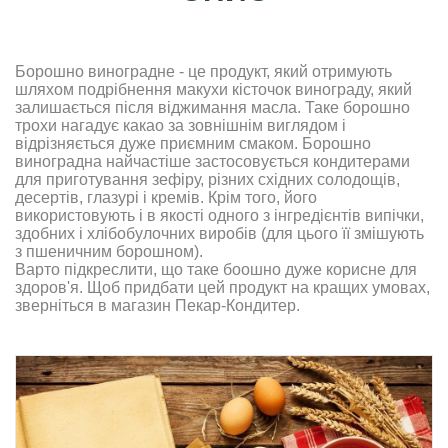
Борошно виноградне - це продукт, який отримують
шляхом подрібнення макухи кісточок винограду, який
залишається після віджимання масла. Таке борошно
трохи нагадує какао за зовнішнім виглядом і
відрізняється дуже приємним смаком. Борошно
виноградна найчастіше застосовується кондитерами
для приготування зефіру, різних східних солодощів,
десертів, глазурі і кремів. Крім того, його
використовують і в якості одного з інгредієнтів випічки,
здобних і хлібобулочних виробів (для цього її змішують
з пшеничним борошном).
Варто підкреслити, що таке боошно дуже корисне для
здоров'я. Щоб придбати цей продукт на кращих умовах,
зверніться в магазин Пекар-Кондитер.