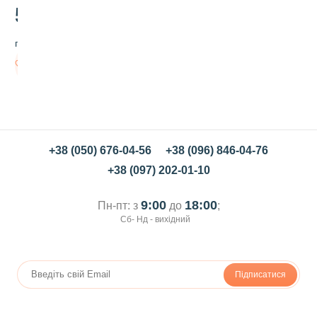
н
51
.00
а
с
грн/шт
і
н
Немає в
н
наявності
я
в
и
н
о
г
+38 (050) 676-04-56
+38 (096) 846-04-76
р
+38 (097) 202-01-10
а
д
у
9:00
18:00
Пн-пт: з
до
;
,
Сб- Нд - вихідний
1
к
г
Підписатися