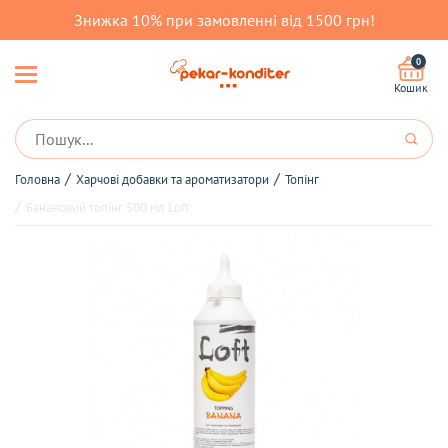
Знижка 10% при замовленні від 1500 грн!
0
Кошик
Головна
Харчові добавки та ароматизатори
Топінг
Банановий топінг 500 мл Loft