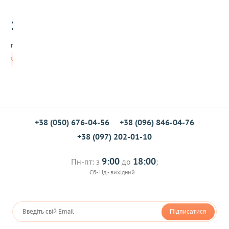
в
и
110
й
.00
т
о
грн/шт
п
і
Немає в
н
наявності
г
5
0
0
м
л
+38 (050) 676-04-56
+38 (096) 846-04-76
L
+38 (097) 202-01-10
o
f
t
9:00
18:00
Пн-пт: з
до
;
Сб- Нд - вихідний
Підписатися