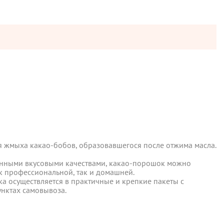
 жмыха какао-бобов, образовавшегося после отжима масла.
енными вкусовыми качествами, какао-порошок можно
 жмыха какао-бобов, образовавшегося после отжима масла.
ы отправляются в понедельник, вторник и четверг. Отправка
к профессиональной, так и домашней.
енными вкусовыми качествами, какао-порошок можно
к профессиональной, так и домашней.
ка осуществляется в практичные и крепкие пакеты с
 среды включительно.
ка осуществляется в практичные и крепкие пакеты с
унктах самовывоза.
унктах самовывоза.