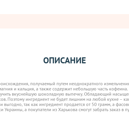
Оставьте отзыв
роисхождения, получаемый путем неоднократного измельчения
ОПИСАНИЕ
ператорами:
гния и кальция, а также содержит небольшую часть кофеина.
получить вкуснейшую шоколадную выпечку. Обладающий насыщ
роисхождения, получаемый путем неоднократного измельчения
вары с категории "
ОПТ
", отправляются за счет клиента! Заказ
ов. Поэтому ингредиент не будет лишним на любой кухне – ка
гния и кальция, а также содержит небольшую часть кофеина.
ия оплаты.
получить вкуснейшую шоколадную выпечку. Обладающий насыщ
на вкус горьковат. В
ов. Поэтому ингредиент не будет лишним на любой кухне – ка
 выгодно, так как ингредиент продается от 50 грамм, а фасов
е, один раз в неделю -
в четверг
.
Оплата должна поступить до
 - остается след, что
 выгодно, так как ингредиент продается от 50 грамм, а фасов
и Украины, а покупатели из Харькова смогут забрать заказ в п
 жирности. Заказанный вес
и Украины, а покупатели из Харькова смогут забрать заказ в п
вары с категории "
ОПТ
", отправляются за счет клиента!
т.
околада и напитков
УГУ