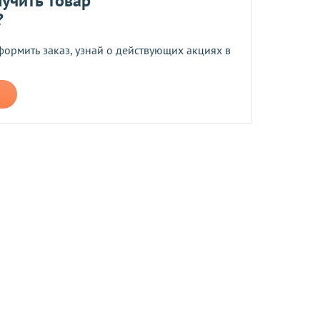
учить товар
?
 средств.
а
формить заказ, узнай о действующих акциях в
н в течение 14 дней после получения (для товаров 
производится в случаях если товар не соответствует 
асно Закону 
«О защите прав потребителей»
, компания 