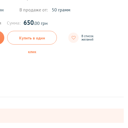
рн
В продаже от:
50 грамм
650
м
Сумма:
.00 грн
В список
Купить в один
желаний
клик