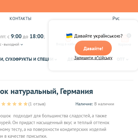
Рус
Ы
КОНТАКТЫ
9:00
18:00
Давайте українською?
пт: с
до
;
0
0
Вход в кабинет
с - выходной
Избранное
Корзина
Давайте!
Залишити р*сійську
И, СУХОФРУКТЫ И СПЕЦИИ
ДЕКОР
ЧАЙ
ОПТ
ок натуральный, Германия
(1 отзыв)
Наличие:
В наличии
ошок подходит для большинства сладостей, а также
азурей. Он придаст насыщенный вкус и теплый оттенок
ному тесту, а на поверхности кондитерских изделий
н в качестве присыпки.