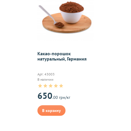
надлежащего качества, если они относятся к категориям, ука
 обмену
.
On-line 
Какао-порошок
натуральный, Германия
Виджет п
м.
оплаты,к
Арт: 43003
В наличии
650
.00 грн/кг
на почту, после
В корзину