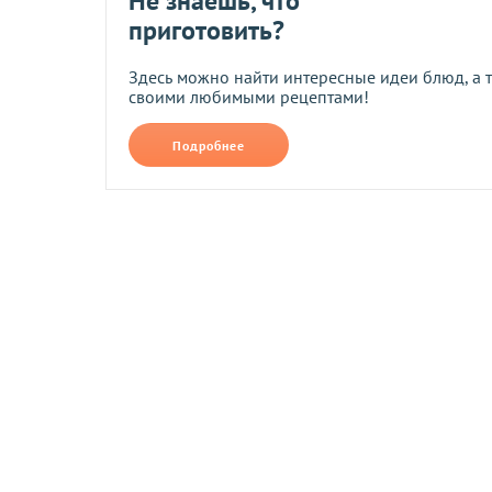
Не знаешь, что
• При помощи системы мгновенных платежей LiqPay.
приготовить?
При оплате по реквизитам и через платежные системы банк
Торт «Черный лес»
Здесь можно найти интересные идеи блюд, а 
своими любимыми рецептами!
Возврат и обмен
Подробнее
Компания осуществляет возврат и обмен товаров надлежащ
Сроки возврата и обмена
Возврат и обмен товаров возможен в течение
14 дней
после
Обратная доставка товаров
осуществляется по договоренн
Условия возврата для товаров надлежащего качества
Компания осуществляет возврат и обмен этого товара в соо
надлежащего и ненадлежащего качества). Обратная доставк
заявленному в описании качеству. Деньги возвращаются те