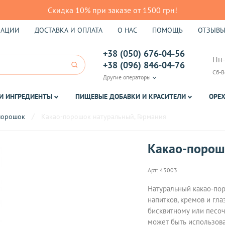
Скидка 10% при заказе от 1500 грн!
КАЦИИ
ДОСТАВКА И ОПЛАТА
О НАС
ПОМОЩЬ
ОТЗЫВ
+38 (050) 676-04-56
Пн-
+38 (096) 846-04-76
Сб-В
Другие операторы
И ИНГРЕДИЕНТЫ
ПИЩЕВЫЕ ДОБАВКИ И КРАСИТЕЛИ
ОРЕХ
порошок
Какао-порошок натуральный, Германия
Какао-порош
Арт:
43003
Натуральный какао-пор
напитков, кремов и гл
бисквитному или песоч
может быть использова