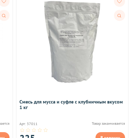
Быстрый
Быстрый
просмотр
просмотр
Смесь для мусса и суфле с клубничным вкусом
1 кг
вается
Товар заканчивается
Арт: 37011
225
ину
В корзину