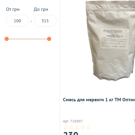
От грн
До грн
-
Смесь для меренги 1 кг ТМ Опти
Арт: 726007
230