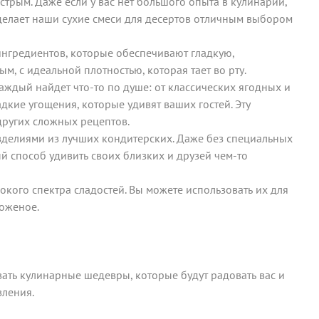
трым. Даже если у вас нет большого опыта в кулинарии,
 делает наши сухие смеси для десертов отличным выбором
ингредиентов, которые обеспечивают гладкую,
, с идеальной плотностью, которая тает во рту.
аждый найдет что-то по душе: от классических ягодных и
дкие угощения, которые удивят ваших гостей. Эту
других сложных рецептов.
изделиями из лучших кондитерских. Даже без специальных
й способ удивить своих близких и друзей чем-то
окого спектра сладостей. Вы можете использовать их для
роженое.
ать кулинарные шедевры, которые будут радовать вас и
вления.