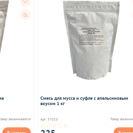
Быстрый
просмотр
ма
Смесь для мусса и суфле с апельсиновым
вкусом 1 кг
Товар заканчивается
Товар заканчи
Арт: 37010
225
В корзину
В корз