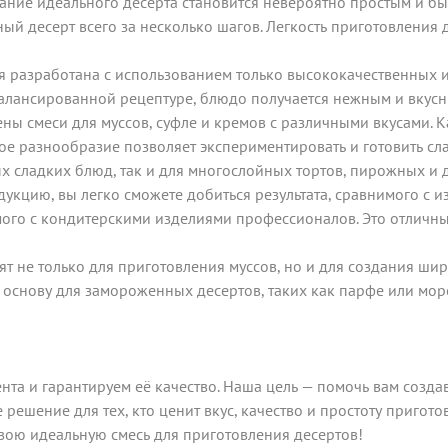
ние идеального десерта становится невероятно простым и быс
ый десерт всего за несколько шагов. Легкость приготовления
ия разработана с использованием только высококачественных 
алансированной рецептуре, блюдо получается нежным и вкусным
ны смеси для муссов, суфле и кремов с различными вкусами. К
ое разнообразие позволяет экспериментировать и готовить сла
х сладких блюд, так и для многослойных тортов, пирожных и 
укцию, вы легко сможете добиться результата, сравнимого с 
имого с кондитерскими изделиями профессионалов. Это отличны
т не только для приготовления муссов, но и для создания шир
 основу для замороженных десертов, таких как парфе или мо
а и гарантируем её качество. Наша цель — помочь вам создав
 решение для тех, кто ценит вкус, качество и простоту пригото
вою идеальную смесь для приготовления десертов!