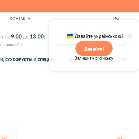
Рус
Ы
КОНТАКТЫ
9:00
18:00
Давайте українською?
пт: с
до
;
0
0
Вход в кабинет
с - выходной
Избранное
Корзина
Давайте!
Залишити р*сійську
И, СУХОФРУКТЫ И СПЕЦИИ
ДЕКОР
ЧАЙ
ОПТ