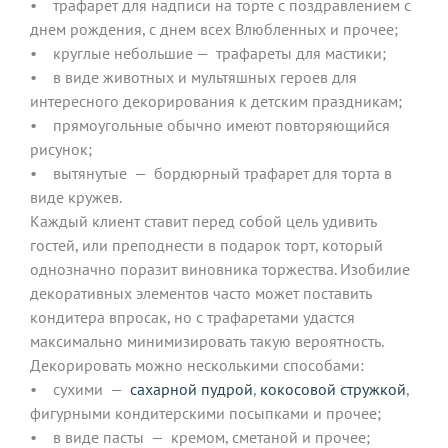
• трафарет для надписи на торте с поздравлением с
днем рождения, с днем всех Влюбленных и прочее;
• круглые небольшие — трафареты для мастики;
• в виде животных и мультяшных героев для
интересного декорирования к детским праздникам;
• прямоугольные обычно имеют повторяющийся
рисунок;
• вытянутые — бордюрный трафарет для торта в
виде кружев.
Каждый клиент ставит перед собой цель удивить
гостей, или преподнести в подарок торт, который
однозначно поразит виновника торжества. Изобилие
декоративных элементов часто может поставить
кондитера впросак, но с трафаретами удастся
максимально минимизировать такую вероятность.
Декорировать можно несколькими способами:
• сухими —
сахарной пудрой
,
кокосовой стружкой
,
фигурными кондитерскими посыпками и прочее;
• в виде пасты — кремом, сметаной и прочее;