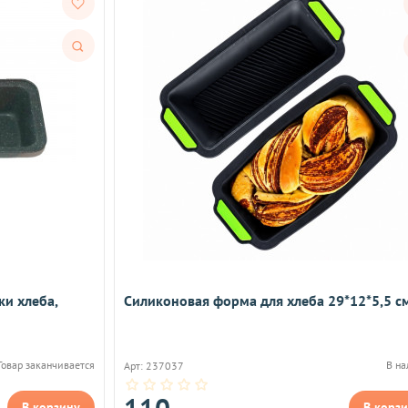
Быстрый
просмотр
и хлеба,
Силиконовая форма для хлеба 29*12*5,5 с
Товар заканчивается
В н
Арт: 237037
110
В корзину
В корз