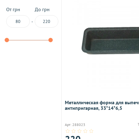
От грн
До грн
-
Металлическая форма для выпечк
антипригарная, 33*14*6,5
Арт: 288023
220