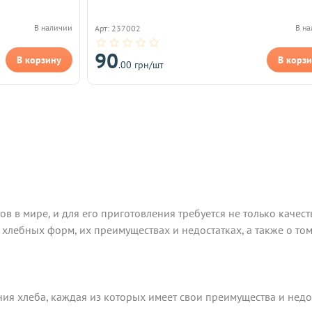
В наличии
В н
Арт: 237002
90
В корзину
В корз
.00 грн/шт
в в мире, и для его приготовления требуется не только качес
 хлебных форм, их преимуществах и недостатках, а также о том
ия хлеба, каждая из которых имеет свои преимущества и нед