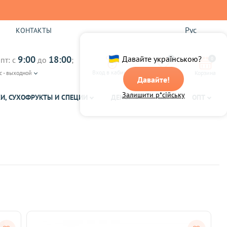
Рус
Ы
КОНТАКТЫ
9:00
18:00
Давайте українською?
пт: с
до
;
0
0
Вход в кабинет
с - выходной
Избранное
Корзина
Давайте!
Залишити р*сійську
И, СУХОФРУКТЫ И СПЕЦИИ
ДЕКОР
ЧАЙ
ОПТ