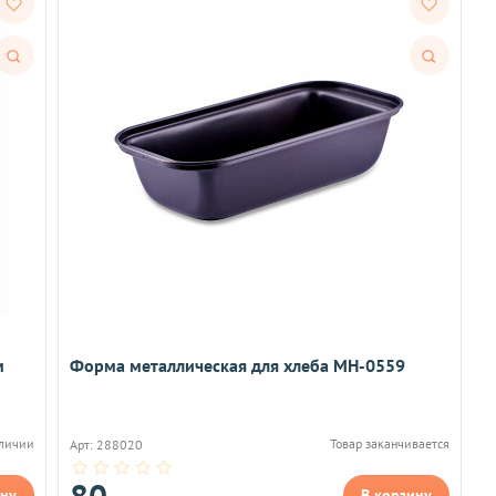
Быстрый
Быстрый
просмотр
просмотр
м
Форма металлическая для хлеба MH-0559
аличии
Товар заканчивается
Арт: 288020
80
ину
В корзину