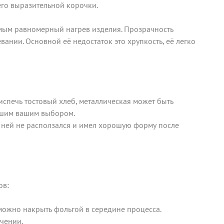
него выразительной корочки.
мым равномерный нагрев изделия. Прозрачность
вании. Основной её недостаток это хрупкость, её легко
испечь тостовый хлеб, металлическая может быть
учшим вашим выбором.
 ней не расползался и имел хорошую форму после
ов:
можно накрыть фольгой в середине процесса.
чении.