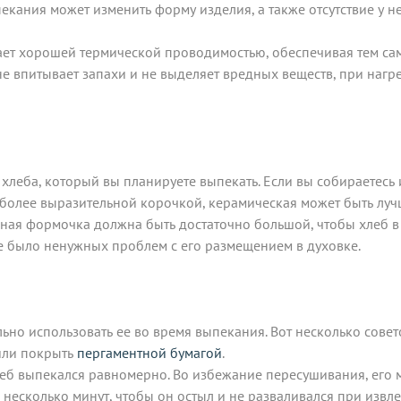
пекания может изменить форму изделия, а также отсутствие у 
ает хорошей термической проводимостью, обеспечивая тем са
 не впитывает запахи и не выделяет вредных веществ, при нагре
хлеба, который вы планируете выпекать. Если вы собираетесь 
с более выразительной корочкой, керамическая может быть л
ьная формочка должна быть достаточно большой, чтобы хлеб в
не было ненужных проблем с его размещением в духовке.
но использовать ее во время выпекания. Вот несколько совет
или покрыть
пергаментной бумагой
.
леб выпекался равномерно. Во избежание пересушивания, его 
несколько минут, чтобы он остыл и не разваливался при извле