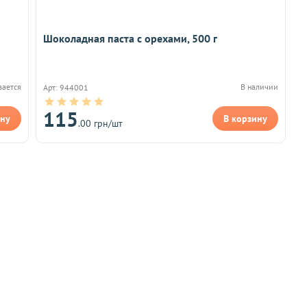
Шоколадная паста с орехами, 500 г
вается
В наличии
Арт: 944001
115
ину
В корзину
.00 грн/шт