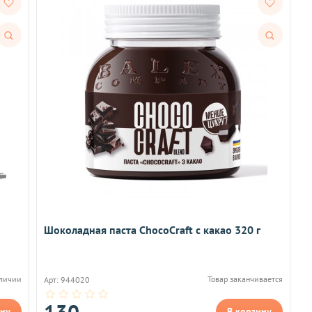
Быстрый
Быстрый
просмотр
просмотр
Шоколадная паста ChocoCraft с какао 320 г
аличии
Товар заканчивается
Арт: 944020
130
ину
В корзину