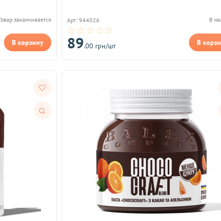
Товар заканчивается
В н
Арт: 944026
89
В корзину
В корз
.00 грн/шт
Быстрый
просмотр