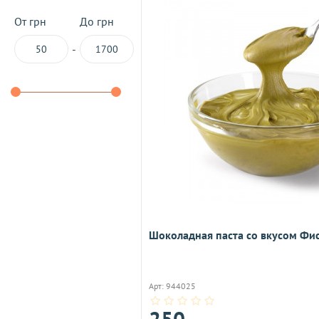
От грн
До грн
-
Шоколадная паста со вкусом Фис
Арт: 944025
250