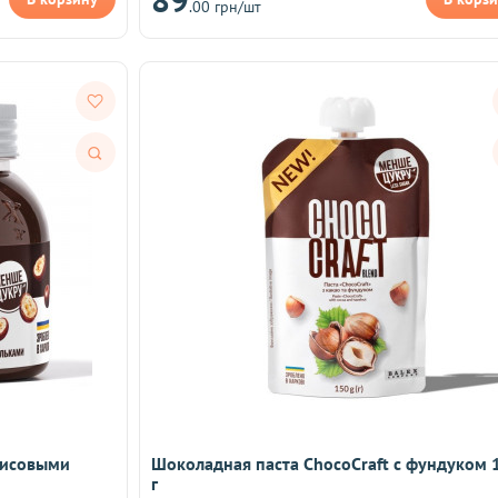
.00 грн/шт
Быстрый
просмотр
рисовыми
Шоколадная паста ChocoCraft с фундуком 
г