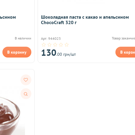
льсином
Шоколадная паста с какао и апельсином
ChocoCraft 320 г
В наличии
Товар заканчи
Арт: 944023
130
В корзину
В корз
.00 грн/шт
Быстрый
просмотр