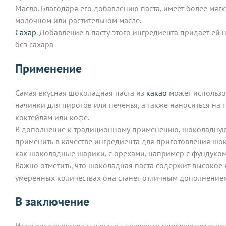
Масло. Благодаря его добавлению паста, имеет более мягк
молочном или растительном масле.
Сахар
. Добавление в пасту этого ингредиента придает ей
без сахара
Применение
Самая вкусная шоколадная паста из
какао
может использов
начинки для пирогов или печенья, а также наноситься на
коктейлям или кофе.
В дополнение к традиционному применению, шоколадную п
применить в качестве ингредиента для приготовления шок
как шоколадные шарики, с орехами, например с фундуком,
Важно отметить, что шоколадная паста содержит высокое к
умеренных количествах она станет отличным дополнением
В заключение
Итальянская шоколадная паста является популярным и вк