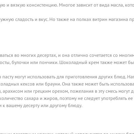
ую и вязкую консистенцию. Многое зависит от вида масла, кото
 нужную сладость и вкус. Но также на полках витрин магазина 
аться во многих десертах, и она отлично сочетается со многи
 тосты, булочки или пончики. Шоколадный крем также может бы
асту могут использовать для приготовления других блюд. Нап
оладных кексов или брауни. Она также может быть использова
 арахисом или грецким орехом, пожелания в эту смесь могут д
оличество сахара и жиров, поэтому не следует употреблять ее
 к вашему десерту или другому блюду.
усным десертным кремом, который используется во многих блю