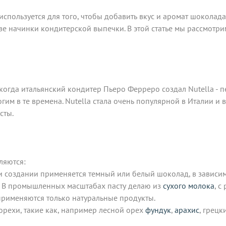
спользуется для того, чтобы добавить вкус и аромат шоколада в
тве начинки кондитерской выпечки. В этой статье мы рассмот
 когда итальянский кондитер Пьеро Ферреро создал Nutella - 
им в те времена. Nutella стала очень популярной в Италии и 
сты.
ляются:
ри создании применяется темный или белый шоколад, в зависимо
у. В промышленных масштабах пасту делаю из
сухого молока
, с
 применяются только натуральные продукты.
орехи, такие как, например лесной орех
фундук
,
арахис
, грец