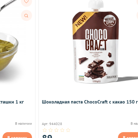
Быстрый
просмотр
ташки 1 кг
Шоколадная паста ChocoCraft с какао 150 г
В наличии
В н
Арт: 944028
89
В корзину
В корз