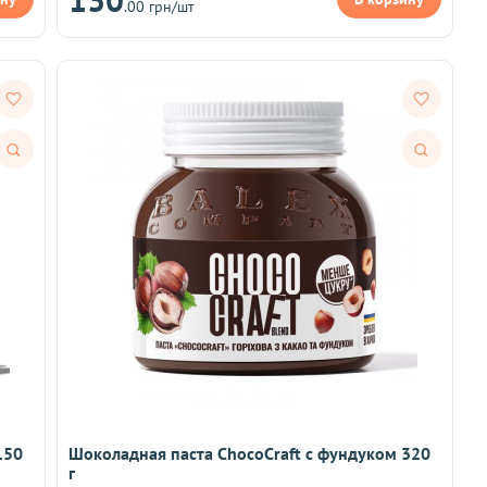
.00 грн/шт
Быстрый
Быстрый
просмотр
просмотр
150
Шоколадная паста ChocoCraft с фундуком 320
г