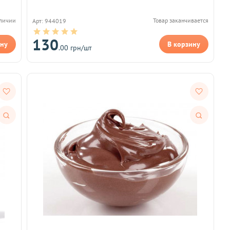
аличии
Товар заканчивается
Арт: 944019
130
ину
В корзину
.00 грн/шт
Быстрый
Быстрый
просмотр
просмотр