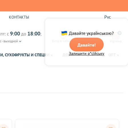
Рус
Ы
КОНТАКТЫ
9:00
18:00
Давайте українською?
пт: с
до
;
0
0
Вход в кабинет
с - выходной
Избранное
Корзина
Давайте!
Залишити р*сійську
И, СУХОФРУКТЫ И СПЕЦИИ
ДЕКОР
ЧАЙ
ОПТ