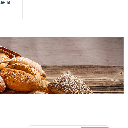
дения
вары которые