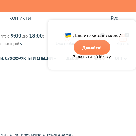
Рус
Ы
КОНТАКТЫ
9:00
18:00
Давайте українською?
пт: с
до
;
0
0
Вход в кабинет
с - выходной
Избранное
Корзина
Давайте!
Залишити р*сійську
И, СУХОФРУКТЫ И СПЕЦИИ
ДЕКОР
ЧАЙ
ОПТ
кими логистическими операторами: