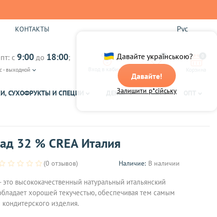
Рус
Ы
КОНТАКТЫ
9:00
18:00
Давайте українською?
пт: с
до
;
0
0
Вход в кабинет
с - выходной
Избранное
Корзина
Давайте!
Залишити р*сійську
И, СУХОФРУКТЫ И СПЕЦИИ
ДЕКОР
ЧАЙ
ОПТ
ад 32 % CREA Италия
(0 отзывов)
Наличие:
В наличии
- это высококачественный натуральный итальянский
обладает хорошей текучестью, обеспечивая тем самым
 кондитерского изделия.