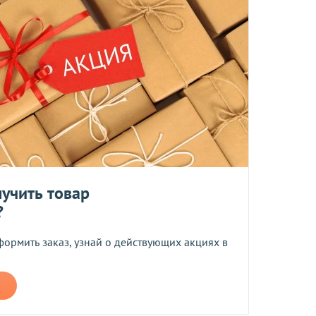
ент прессованных дрожжей и товары по оптовым ценам.
м, Вы получите на следующий день после отправки заказа.
отреблению, возврату и обмену не подлежат.
та
учить товар
?
ботку моих персональных данных
формить заказ, узнай о действующих акциях в
ером не более 10 мб