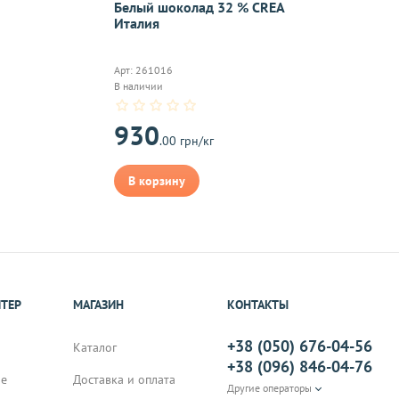
Белый шоколад 32 % CREA
тветствии с требованиями законодательства. Возврат возможе
Италия
а товаров осуществляется по договоренности. Возврат/Обмен 
м же способом, которым была совершена оплата товара. 
Согл
надлежащего качества, если они относятся к категориям, ука
Арт: 261016
 обмену
.
В наличии
930
.00 грн/кг
В корзину
On-line 
Виджет п
м.
оплаты,к
ИТЕР
МАГАЗИН
КОНТАКТЫ
+38 (050) 676-04-56
на почту, после
Каталог
+38 (096) 846-04-76
не
Доставка и оплата
Другие операторы