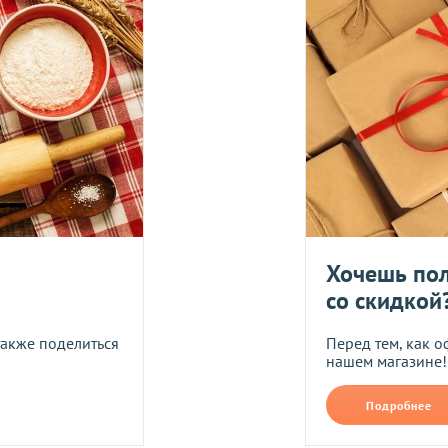
УГУ
логистического оператора и не распространяется на ассортим
йствующих скидок.
дить статус доставки Вашего заказа логистическим операторо
ляется в течение 14 дней. Пищевые продукты, пригодные к уп
Укрпош
Хочешь пол
со скидкой
Я даю согласие на обра
также поделиться
Перед тем, как о
нашем магазине!
Прикрепить фото
В формате jpg, png, разм
Подробнее
ть следующим образом: