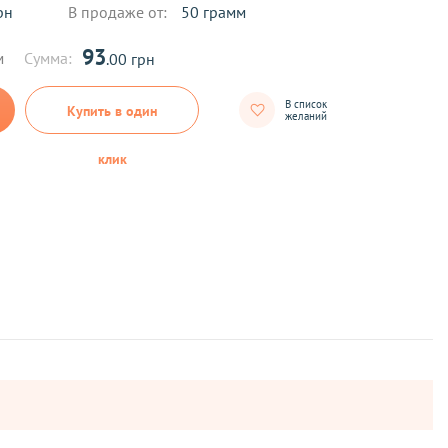
рн
В продаже от:
50 грамм
93
м
Сумма:
.00 грн
В список
Купить в один
желаний
клик