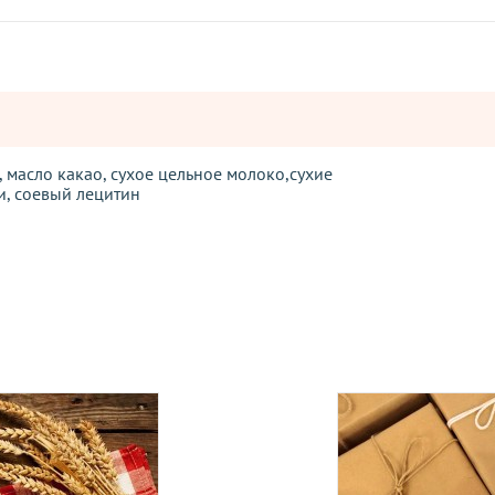
, масло какао, сухое цельное молоко,сухие
и, соевый лецитин
Оставьте отзыв
ператорами:
вары с категории "
ОПТ
", отправляются за счет клиента! Заказ
ия оплаты.
е, один раз в неделю -
в четверг
.
Оплата должна поступить до
вары с категории "
ОПТ
", отправляются за счет клиента!