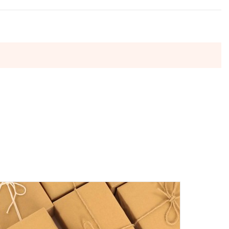
ы отправляются в понедельник, вторник и четверг. Отправка
 среды включительно.