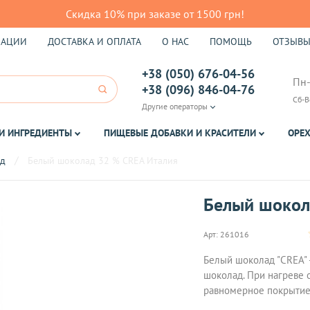
Скидка 10% при заказе от 1500 грн!
КАЦИИ
ДОСТАВКА И ОПЛАТА
О НАС
ПОМОЩЬ
ОТЗЫВ
+38 (050) 676-04-56
Пн-
+38 (096) 846-04-76
Сб-В
Другие операторы
И ИНГРЕДИЕНТЫ
ПИЩЕВЫЕ ДОБАВКИ И КРАСИТЕЛИ
ОРЕХ
д
Белый шоколад 32 % CREA Италия
Белый шокол
Арт:
261016
Белый шоколад "CREA" 
шоколад. При нагреве 
равномерное покрытие