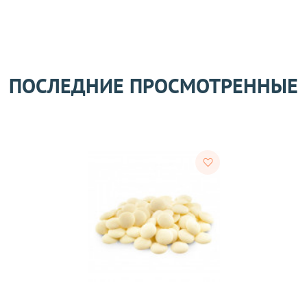
авлены Вам после звонка нашего менеджера.
лько при отправке Новой почтой).
очках самовывоза.
Оставить отзыв
ом может удерживаться комиссия за услуги перевода денежных
ПОСЛЕДНИЕ ПРОСМОТРЕННЫЕ
его качества согласно Закону
«О защите прав потребителей»
.
 получения товара покупателем.
ости.