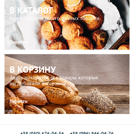
В КАТАЛОГ
Здесь найдете много разных товаров
Перейти
В КОРЗИНУ
Здесь находятся все товары которые
вы добавили в корзину
Перейти
+38 (050) 676-04-56
+38 (096) 846-04-76