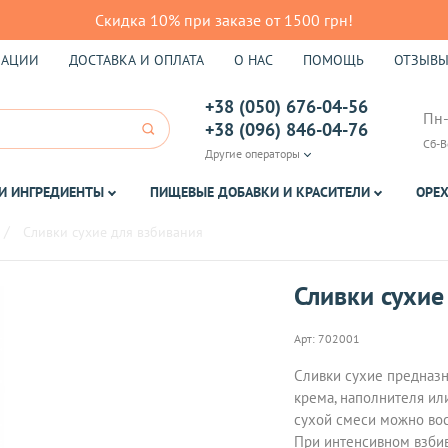
Скидка 10% при заказе от 1500 грн!
КАЦИИ
ДОСТАВКА И ОПЛАТА
О НАС
ПОМОЩЬ
ОТЗЫВ
+38 (050) 676-04-56
Пн-
+38 (096) 846-04-76
Сб-В
Другие операторы
И ИНГРЕДИЕНТЫ
ПИЩЕВЫЕ ДОБАВКИ И КРАСИТЕЛИ
ОРЕХ
Сливки сухие для взбивания
Сливки сухие
Арт:
702001
Сливки сухие предназн
крема, наполнителя ил
сухой смеси можно вос
При интенсивном взбив