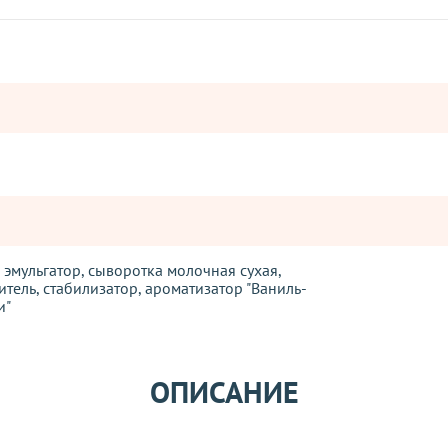
, эмульгатор, сыворотка молочная сухая,
титель, стабилизатор, ароматизатор "Ваниль-
и"
Оставьте отзыв
наделен великолепной способностью к сбиванию. Пышная, элас
ОПИСАНИЕ
ператорами: