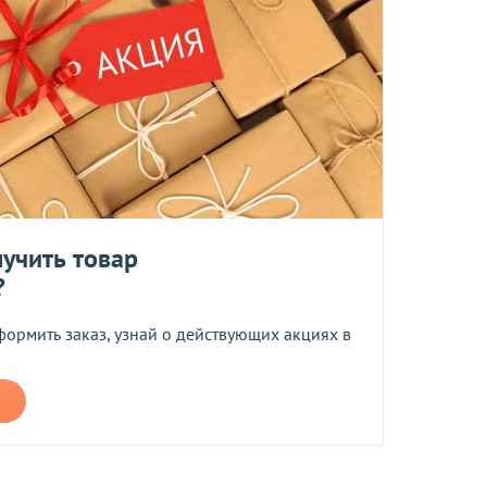
ботку моих персональных данных
ером не более 10 мб
учить товар
 средств.
?
формить заказ, узнай о действующих акциях в