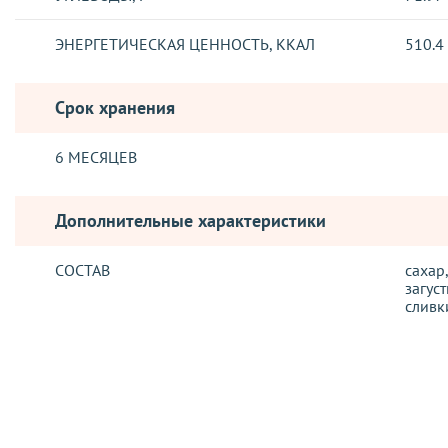
ЭНЕРГЕТИЧЕСКАЯ ЦЕННОСТЬ, ККАЛ
510.4
Срок хранения
6 МЕСЯЦЕВ
Дополнительные характеристики
СОСТАВ
сахар
загус
сливк
Отзывы о товаре
ДОСТАВКА
Благодаря продуманному составу кондитерский ингредиент 
Отправка заказов, осуществляется такими логистическими о
для прослойки или оформления тортов и пирожных.
Новая Почта