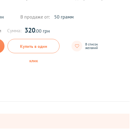
рн
В продаже от:
50 грамм
320
м
Сумма:
.00 грн
В список
Купить в один
желаний
клик