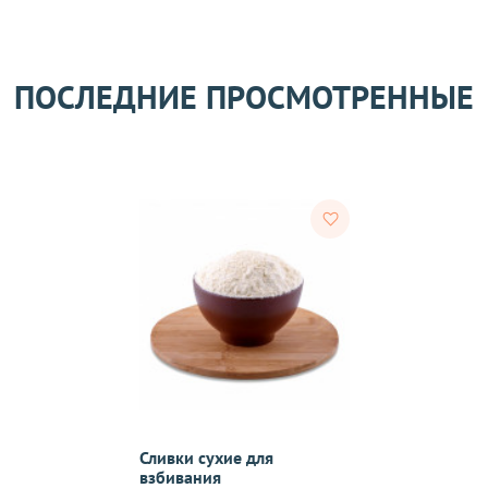
 получения товара покупателем.
ости.
ПОСЛЕДНИЕ ПРОСМОТРЕННЫЕ
тветствии с требованиями законодательства. Возврат возможе
а товаров осуществляется по договоренности. Возврат/Обмен 
м же способом, которым была совершена оплата товара. 
Согл
надлежащего качества, если они относятся к категориям, ука
 обмену
.
On-line 
Виджет п
м.
оплаты,к
Сливки сухие для
взбивания