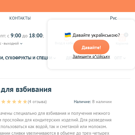
Рус
Ы
КОНТАКТЫ
9:00
18:00
Давайте українською?
пт: с
до
;
0
0
Вход в кабинет
с - выходной
Избранное
Корзина
Давайте!
Залишити р*сійську
И, СУХОФРУКТЫ И СПЕЦИИ
ДЕКОР
ЧАЙ
ОПТ
 для взбивания
(4 отзыва)
Наличие:
В наличии
ачены специально для взбивания и получения нежного
и прослойки для кондитерских изделий. Для разведения
пользоваться как водой, так и сметаной или молоком.
ании сливки увеличиваются в объеме до трех-четырех