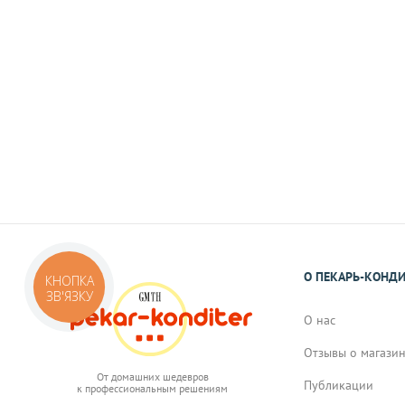
На карту Приват Банка.
Реквизиты Вы получите в виде смс или 
подтверждения Вами заказа.
О ПЕКАРЬ-КОНД
КНОПКА
ЗВ'ЯЗКУ
О нас
Отзывы о магази
От домашних шедевров
Публикации
к профессиональным решениям