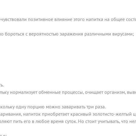
увствовали позитивное влияние этого напитка на общее состоя
о бороться с вероятностью заражения различными вирусами;
ь.
льку нормализует обменные процессы, очищает организм, выв
кольку одну порцию можно заваривать три раза.
варивания, напиток приобретает красивый золотисто-желтый ц
яют пить его в любое время суток. Но стоит учитывать, что нел
 в: