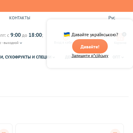
Рус
Ы
КОНТАКТЫ
9:00
18:00
Давайте українською?
пт: с
до
;
0
0
Вход в кабинет
с - выходной
Избранное
Корзина
Давайте!
Залишити р*сійську
И, СУХОФРУКТЫ И СПЕЦИИ
ДЕКОР
ЧАЙ
ОПТ