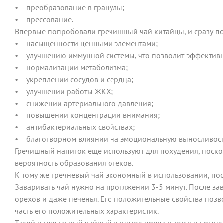
• преобразование в гранулы;
• прессование.
Впервые попробовали гречишный чай китайцы, и сразу поч
• насыщенности ценными элементами;
• улучшению иммунной системы, что позволит эффективн
• нормализации метаболизма;
• укреплении сосудов и сердца;
• улучшении работы ЖКХ;
• снижении артериального давления;
• повышении концентрации внимания;
• антибактериальных свойствах;
• благотворном влиянии на эмоциональную выносливост
Гречишный напиток еще используют для похудения, поско
вероятность образования отеков.
К тому же гречневый чай экономный в использовании, пос
Заваривать чай нужно на протяжении 3-5 минут. После за
орехов и даже печенья. Его положительные свойства позвол
часть его положительных характеристик.
Такой натуральный чайный напиток предлагается на рынке