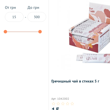
От грн
До грн
-
Гречишный чай в стиках 5 г
Арт: 1042002
15