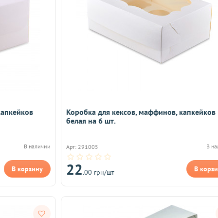
капкейков
Коробка для кексов, маффинов, капкейков
белая на 6 шт.
В наличии
В н
Арт: 291005
22
В корзину
В корз
.00 грн/шт