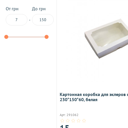
От грн
До грн
-
Картонная коробка для эклеров
230*150*60, белая
Арт: 291062
15