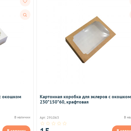
Быстрый
просмотр
 с окошком
Картонная коробка для эклеров с окошком
230*150*60, крафтовая
В наличии
В н
Арт: 291063
15
В корзину
В корз