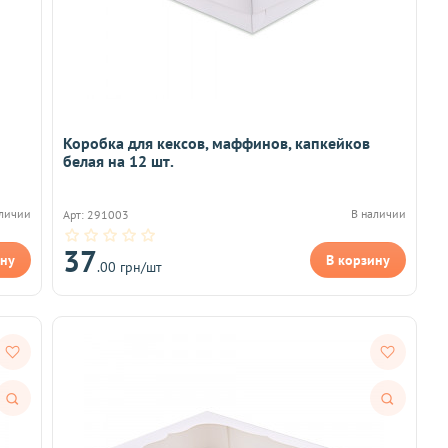
Коробка для кексов, маффинов, капкейков
белая на 12 шт.
аличии
В наличии
Арт: 291003
37
ину
В корзину
.00 грн/шт
Быстрый
Быстрый
просмотр
просмотр