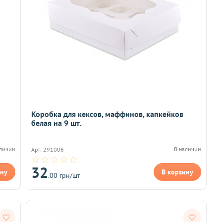
Коробка для кексов, маффинов, капкейков
белая на 9 шт.
аличии
В наличии
Арт: 291006
32
ину
В корзину
.00 грн/шт