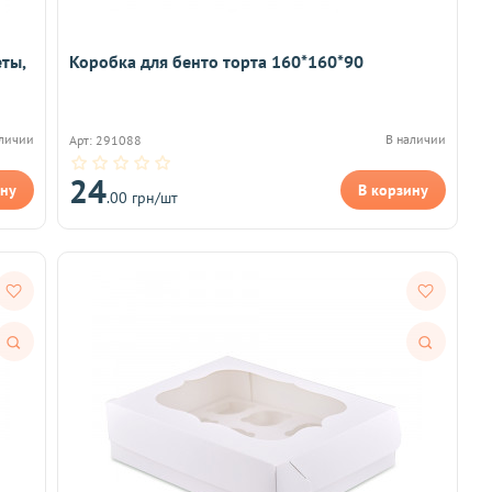
ты,
Коробка для бенто торта 160*160*90
аличии
В наличии
Арт: 291088
24
ину
В корзину
.00 грн/шт
Быстрый
Быстрый
просмотр
просмотр