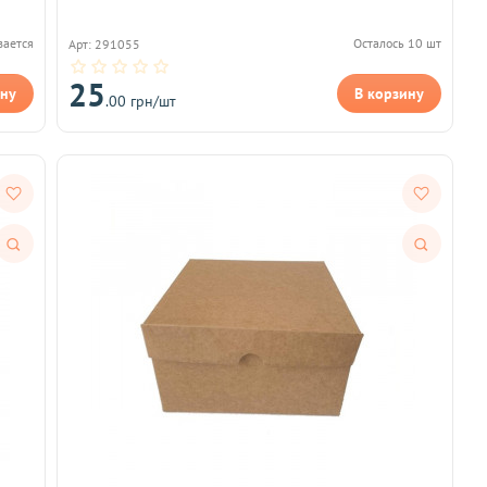
вается
Осталось 10 шт
Арт: 291055
25
ину
В корзину
.00 грн/шт
Быстрый
Быстрый
просмотр
просмотр