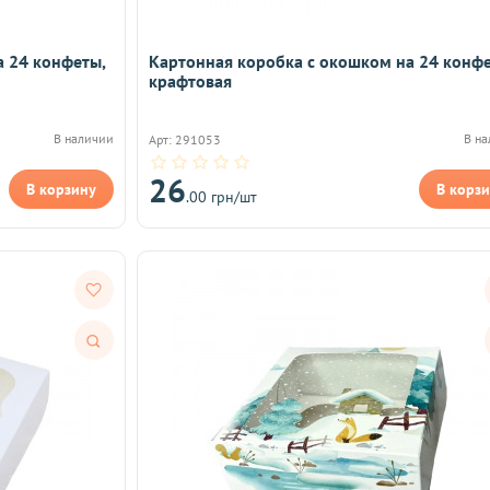
а 24 конфеты,
Картонная коробка с окошком на 24 конфе
крафтовая
В наличии
В н
Арт: 291053
26
В корзину
В корз
.00 грн/шт
Быстрый
просмотр