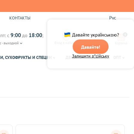
Рус
Ы
КОНТАКТЫ
9:00
18:00
Давайте українською?
пт: с
до
;
0
0
Вход в кабинет
с - выходной
Избранное
Корзина
Давайте!
Залишити р*сійську
И, СУХОФРУКТЫ И СПЕЦИИ
ДЕКОР
ЧАЙ
ОПТ