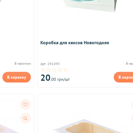
Коробка для кексов Новогодняя
В наличии
В н
Арт: 291095
20
В корзину
В корз
.00 грн/шт
Быстрый
просмотр