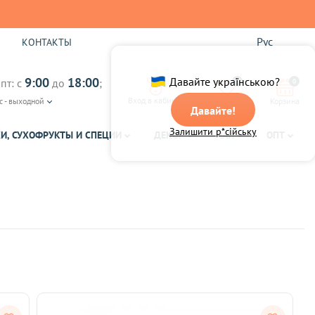
Рус
Ы
КОНТАКТЫ
9:00
18:00
Давайте українською?
пт: с
до
;
0
0
Вход в кабинет
с - выходной
Избранное
Корзина
Давайте!
Залишити р*сійську
И, СУХОФРУКТЫ И СПЕЦИИ
ДЕКОР
ЧАЙ
ОПТ