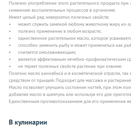
Полезно употребление этого растительного продукта при 
снижению воспалительных процессов в организме.
Имеет целый ряд невероятно полезных свойств:
•
может служить заменой любому животному жиру из-за 
•
полезно применение в любом возрасте;
•
единственное растительное масло, которое усваивает
•
способен заменить рыбу и может применяться как ры
•
считается омолаживающим;
•
является эффективным лечебно-профилактическим ср
•
не теряет полезных свойств растения при отжиме.
Полезно масло каннабиса и в косметической отрасли, так 
средством от прыщей. Подходит для массажа и растираний
Масло позволяет улучшить состояние ногтей, при этом пол
добавляя масло в шампунь или используя его для пригото
Единственным противопоказанием для его применения явл
В кулинарии