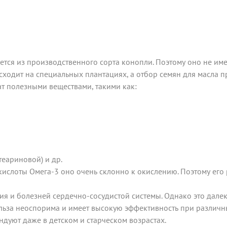
ается из производственного сорта конопли. Поэтому оно не им
одит на специальных плантациях, а отбор семян для масла п
т полезными веществами, такими как:
еариновой) и др.
слоты Омега-3 оно очень склонно к окислению. Поэтому его 
 и болезней сердечно-сосудистой системы. Однако это далеко
ольза неоспорима и имеет высокую эффективность при различны
ндуют даже в детском и старческом возрастах.