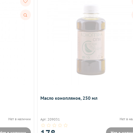
Быстрый
просмотр
Масло конопляное, 250 мл
Нет в наличии
Нет в н
Арт: 209031
178
Нет в наличии
Нет в нали