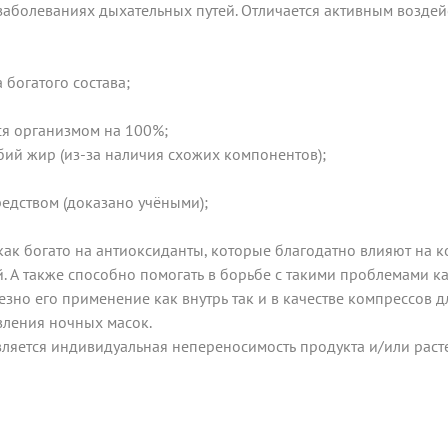
заболеваниях дыхательных путей. Отличается активным воздейс
богатого состава;
ся организмом на 100%;
бий жир (из-за наличия схожих компонентов);
едством (доказано учёными);
как богато на антиоксиданты, которые благодатно влияют на к
. А также способно помогать в борьбе с такими проблемами ка
езно его применение как внутрь так и в качестве компрессов
вления ночных масок.
яется индивидуальная непереносимость продукта и/или растен