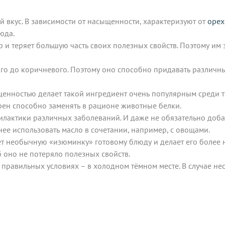
 вкус. В зависимости от насыщенности, характеризуют от
орех
юда.
 и теряет большую часть своих полезных свойств. Поэтому им 
ого до коричневого. Поэтому оно способно придавать различн
енностью делает такой ингредиент очень популярным среди те
ёрен способно заменять в рационе животные белки.
лактики различных заболеваний. И даже не обязательно добав
нее использовать масло в сочетании, например, с овощами.
ет необычную «изюминку» готовому блюду и делает его более 
б оно не потеряло полезных свойств.
правильных условиях – в холодном тёмном месте. В случае не