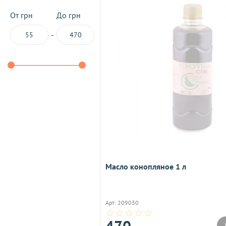
От грн
До грн
-
Масло конопляное 1 л
Арт: 209030
470