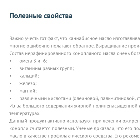
Полезные свойства
Важно учесть тот факт, что каннабисное масло изготавлив
многие ошибочно полагают обратное. Выращивание происх
Состав нерафинированного конопляного масла очень бога
•
омега 3 и -6;
•
витамины разных групп;
•
кальций;
•
железо;
•
магний;
•
различными кислотами (олеиновой, пальмитиновой, ст
Из-за большого содержания жирной полиненасыщенной ки
температурах.
Данный продукт активно используют при лечении ожирения
конопли считается полезным. Ученые доказали, что его п
масло в качестве профилактического средства. Его рекоме