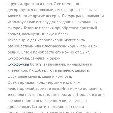
стружки, дропсов и галет. С ее помощью
декорируются пирожные, кексы, торты, печенье, а
также многие другие десерты. Глазурь растапливают и
используют как основу для создания шоколадных
фигурок. Готовые изделия приобретают приятный
аромат, насыщенный вкус и блеск.
Такое сырье для хлебопекарни может быть
разноцветным или классическим коричневым или
белым. Оптом приобрести его можно от 12 кг.
Сухофрукты, семечки и орехи
Сухофрукты
богаты витаминами, минералами и
клетчаткой. Их добавляют в выпечку, десерты,
фруктовые салаты, каши и компоты.
Орехи придают кондитерским изделиям
неповторимый аромат и вкус. Ими можно дополнять
тесто или посыпать готовые продукты. Продаются они
в очищенном и неочищенном виде, целые и
дробленные. Так же используются семечки
подсолнечника, тыквы, кунжута, льна. Кондитерское