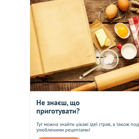
Укрпошта - замовлення надсилається тільки за повною пер
включно
.										
Безкоштовно при оформленні замовлення на суму від 2500 грн.
Самовивіз -
ТИМЧАСОВО НЕ ЗДІЙСНЮЄМО ДАННУ ПОСЛУГ
* Безкоштовна доставка здійснюється тільки на відділення 
повинна становити 2500 грн. з урахуванням всіх чинних зни
Смс-повідомлення з номером ТТН, за яким Ви можете відсте
На товар поки немає відгуків.
Будьте першим, хто дасть свою
Повернення або обмін товару неналежної якості здійснюєтьс
оцінку
Не знаєш, що
приготувати?
Нова Пошта
Тут можна знайти цікаві ідеї страв, а також по
улюбленими рецептами!