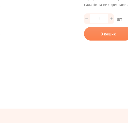
салатів та використанн
шт
В кошик
а