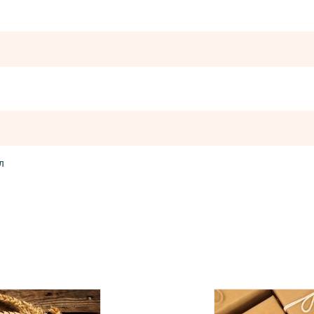
л
Залиште відгук
раторами:
 *! Товари з категорії "
ОПТ
", відправляються за рахунок кліє
оменту підтвердження оплати.