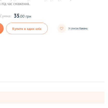
я під час смаження.
35
Сумма:
.00 грн
Купити в один клік
У список бажань