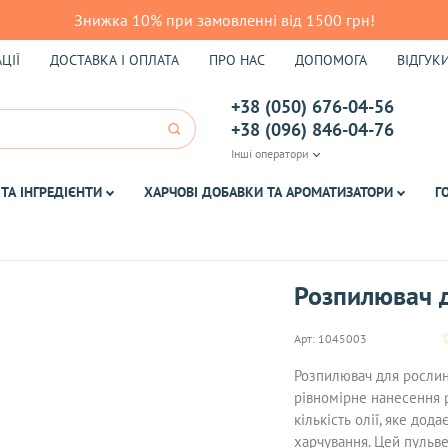
Знижка 10% при замовленні від 1500 грн!
ЦІЇ
ДОСТАВКА І ОПЛАТА
ПРО НАС
ДОПОМОГА
ВІДГУК
+38 (050) 676-04-56
+38 (096) 846-04-76
Інші оператори
ТА ІНГРЕДІЄНТИ
ХАРЧОВІ ДОБАВКИ ТА АРОМАТИЗАТОРИ
Г
Розпилювач д
Арт:
1045003
Розпилювач для рослинн
рівномірне нанесення р
кількість олії, яке дод
харчування. Цей пульве