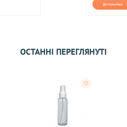
У форматі jpg, png, розмі
Детальніше
ти в такий спосіб:
лені Вам після дзвінка нашого менеджера.
ри відправленні Новою поштою).
Залишити відгук
х самовивозу.
ОСТАННІ ПЕРЕГЛЯНУТІ
м може утримуватися комісія за послуги зарахування грошових 
сті згідно із Законом «
Про захист прав споживачів
».
ля отримання товару покупцем.