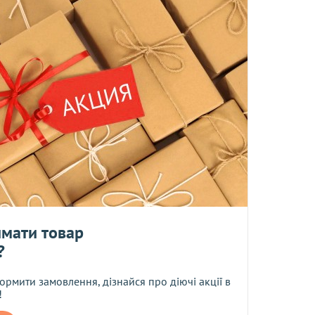
ти до середи
та!
аних дріжджів і товари за оптовими цінами. Сума замовлення
ом, Ви отримаєте на наступний день після відправки замовлен
поверненню та обміну не підлягають.
мати товар
?
та
 моїх персональних даних
ормити замовлення, дізнайся про діючі акції в
!