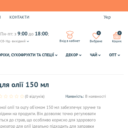
Укр
И
КОНТАКТИ
9:00
18:00
Пн-пт: з
до
;
0
0
Вхід в кабінет
Сб- Нд - вихідний
Вибране
Кошик
ОРІХИ, СУХОФРУКТИ ТА СПЕЦІЇ
ДЕКОР
ЧАЙ
ОПТ
ля олії 150 мл
(0 відгуків)
Наявність:
В наявності
ої олії та оцту об'ємом 150 мл забезпечує зручне та
ідини на продукти. Він дозволяє точно регулювати
ається до страв, що особливо корисно для здорового
ризатор для олії ідеально підходить для заправки