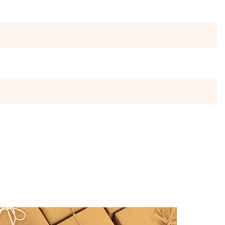
нта! Замовлення відправляються у понеділок, вівторок та