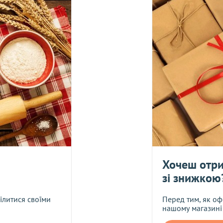
едоплатою, один раз на тиждень – у четверг. Оплата має надій
 *! Товари з категорії "
ОПТ
", відправляються за рахунок клієн
У
логістичного оператора і не поширюється на асортимент пресов
жок.
жити статус доставки Вашого замовлення логістичним оператор
я протягом 14 днів. Харчові продукти, придатні до вживання, 
Хочеш отри
зі знижкою
Укрпош
Я даю згоду на обробку
ділитися своїми
Перед тим, як оф
нашому магазині
Прикріпити фото