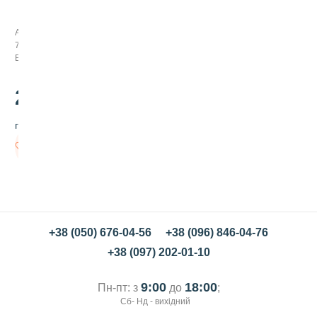
л
а
з
Арт:
у
794176
р
В наявності
м
о
н
2800
.00
е
т
грн/шт
к
и
В
ч
кошик
о
р
н
и
й
ш
+38 (050) 676-04-56
+38 (096) 846-04-76
о
+38 (097) 202-01-10
к
о
л
9:00
18:00
Пн-пт: з
до
;
а
Сб- Нд - вихідний
д