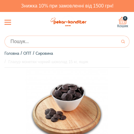
Знижка 10% при замовленні від 1500 грн!
0
Кошик
Головна
ОПТ
Сировина
Глазур монетки чорний шоколад 15 кг, ящик