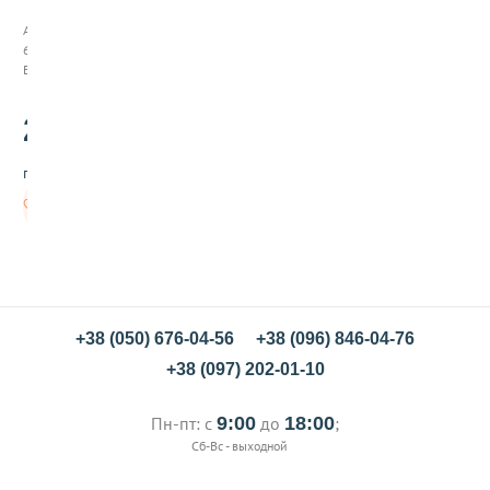
а
з
Арт:
у
65009
р
В наличии
ь
о
220
с
.00
к
о
грн/кг
л
к
В
и
корзину
о
р
а
н
ж
е
+38 (050) 676-04-56
+38 (096) 846-04-76
в
+38 (097) 202-01-10
ы
е
Пн-пт: с
9:00
до
18:00
;
Сб-Вс - выходной