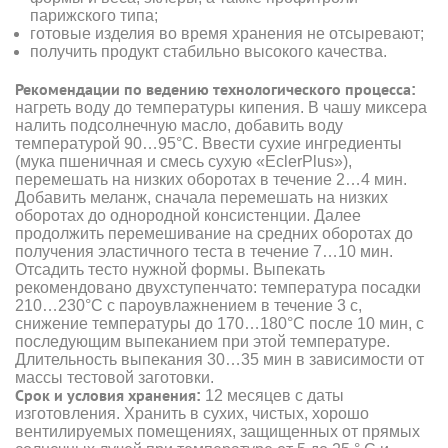
парижского типа;
готовые изделия во время хранения не отсыревают;
получить продукт стабильно высокого качества.
Рекомендации по ведению технологического процесса:
нагреть воду до температуры кипения. В чашу миксера
налить подсолнечную масло, добавить воду
температурой 90…95°С. Ввести сухие ингредиенты
(мука пшеничная и смесь сухую «EclerPlus»),
перемешать на низких оборотах в течение 2…4 мин.
Добавить меланж, сначала перемешать на низких
оборотах до однородной консистенции. Далее
продолжить перемешивание на средних оборотах до
получения эластичного теста в течение 7…10 мин.
Отсадить тесто нужной формы. Выпекать
рекомендовано двухступенчато: температура посадки
210…230°С с пароувлажнением в течение 3 с,
снижение температуры до 170…180°С после 10 мин, с
последующим выпеканием при этой температуре.
Длительность выпекания 30…35 мин в зависимости от
массы тестовой заготовки.
Срок и условия хранения:
12 месяцев с даты
изготовления. Хранить в сухих, чистых, хорошо
вентилируемых помещениях, защищенных от прямых