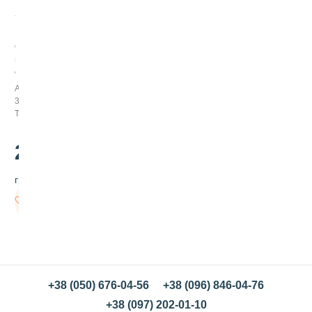
С
м
е
с
Арт:
ь
315008
д
Товар заканчивается
л
я
з
265
.00
а
в
грн/кг
а
р
В
н
корзину
о
г
о
т
е
с
+38 (050) 676-04-56
+38 (096) 846-04-76
т
+38 (097) 202-01-10
а