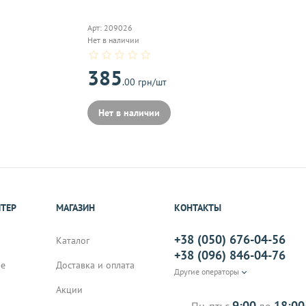
On-line 
Виджет п
Арт: 209026
м.
оплаты,к
Нет в наличии
385
.00 грн/шт
на почту, после
Нет в наличии
ИТЕР
МАГАЗИН
КОНТАКТЫ
+38 (050) 676-04-56
Каталог
+38 (096) 846-04-76
не
Доставка и оплата
Другие операторы
Акции
9:00
18:00
Пн-пт: с
до