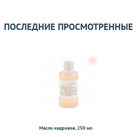
его качества согласно Закону
«О защите прав потребителей»
.
ПОСЛЕДНИЕ ПРОСМОТРЕННЫЕ
 получения товара покупателем.
ости.
тветствии с требованиями законодательства. Возврат возможе
а товаров осуществляется по договоренности. Возврат/Обмен 
м же способом, которым была совершена оплата товара. 
Согл
надлежащего качества, если они относятся к категориям, ука
 обмену
.
Масло кедровое, 250 мл