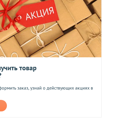
та
ботку моих персональных данных
ером не более 10 мб
учить товар
?
формить заказ, узнай о действующих акциях в
 средств.