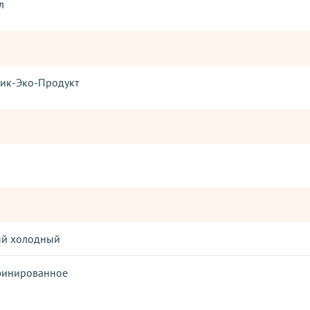
л
ик-Эко-Продукт
ый холодный
финированное
Оставьте отзыв