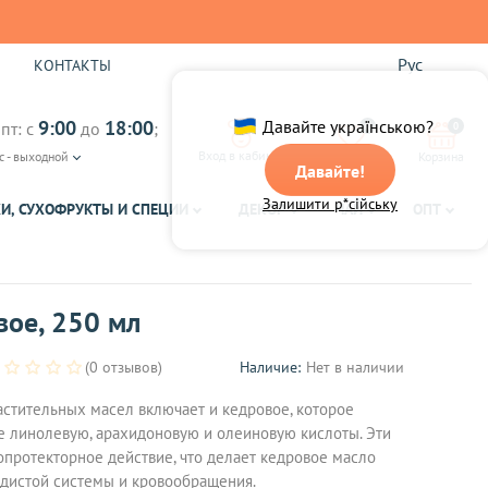
Рус
Ы
КОНТАКТЫ
9:00
18:00
Давайте українською?
пт: с
до
;
0
0
Вход в кабинет
с - выходной
Избранное
Корзина
Давайте!
Залишити р*сійську
И, СУХОФРУКТЫ И СПЕЦИИ
ДЕКОР
ЧАЙ
ОПТ
вое, 250 мл
(0 отзывов)
Наличие:
Нет в наличии
стительных масел включает и кедровое, которое
 линолевую, арахидоновую и олеиновую кислоты. Эти
протекторное действие, что делает кедровое масло
дистой системы и кровообращения.