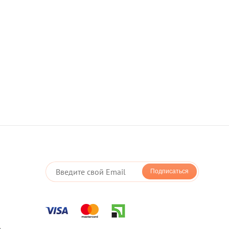
оплата картой - LiqPay
оддерживает новую технологию мгновенной
оторая позволяет Вам оплачивать покупки в один клик
Подписаться
;