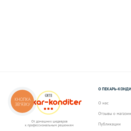
Наличными
При самовывозе или доставке курьеро
На карту Приват Банка.
Реквизиты Вы получите в виде смс или 
подтверждения Вами заказа.
О ПЕКАРЬ-КОНД
КНОПКА
О нас
ЗВ'ЯЗКУ
Отзывы о магази
От домашних шедевров
Публикации
к профессиональным решениям