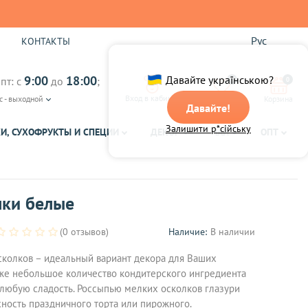
Рус
Ы
КОНТАКТЫ
9:00
18:00
Давайте українською?
пт: с
до
;
0
0
Вход в кабинет
с - выходной
Избранное
Корзина
Давайте!
Залишити р*сійську
И, СУХОФРУКТЫ И СПЕЦИИ
ДЕКОР
ЧАЙ
ОПТ
лки белые
(0 отзывов)
Наличие:
В наличии
осколков – идеальный вариант декора для Ваших
же небольшое количество кондитерского ингредиента
любую сладость. Россыпью мелких осколков глазури
ность праздничного торта или пирожного.