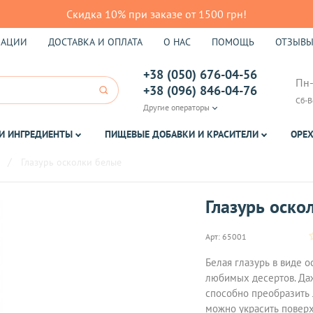
Скидка 10% при заказе от 1500 грн!
КАЦИИ
ДОСТАВКА И ОПЛАТА
О НАС
ПОМОЩЬ
ОТЗЫВ
+38 (050) 676-04-56
Пн-
+38 (096) 846-04-76
Сб-В
Другие операторы
И ИНГРЕДИЕНТЫ
ПИЩЕВЫЕ ДОБАВКИ И КРАСИТЕЛИ
ОРЕХ
Глазурь осколки белые
Глазурь оско
Арт:
65001
Белая глазурь в виде 
любимых десертов. Да
способно преобразить 
можно украсить поверх