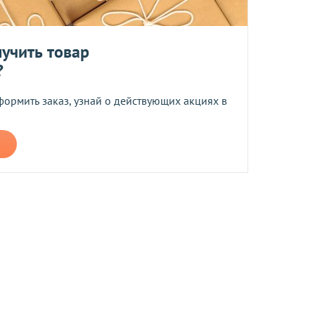
ером не более 10 мб
учить товар
?
формить заказ, узнай о действующих акциях в
 средств.