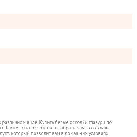
 различном виде. Купить белые осколки глазури по
 Также есть возможность забрать заказ со склада
дукт, который позволит вам в домашних условиях
 различном виде. Купить белые осколки глазури по
ы отправляются в понедельник, вторник и четверг. Отправка
 Также есть возможность забрать заказ со склада
дукт, который позволит вам в домашних условиях