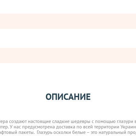
Оставьте отзыв
тера создают настоящие сладкие шедевры с помощью глазури в
ОПИСАНИЕ
ператорами:
р. У нас предусмотрена доставка по всей территории Украины.
фтовый пакеты. Глазурь осколки белые – это натуральный про
тера создают настоящие сладкие шедевры с помощью глазури в
вары с категории "
ОПТ
", отправляются за счет клиента! Заказ
р. У нас предусмотрена доставка по всей территории Украины.
ия оплаты.
фтовый пакеты. Глазурь осколки белые – это натуральный про