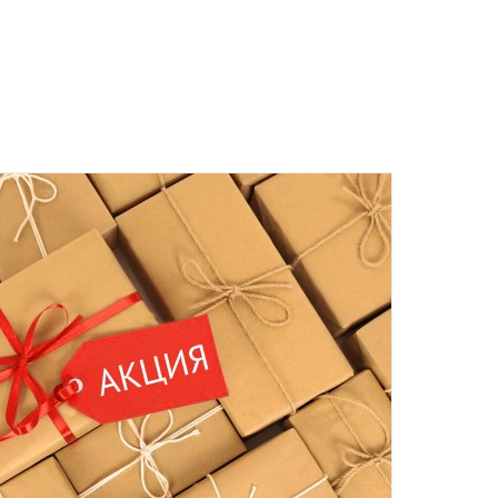
 среды включительно.
ент прессованных дрожжей и товары по оптовым ценам.
м, Вы получите на следующий день после отправки заказа.
отреблению, возврату и обмену не подлежат.
та
ботку моих персональных данных