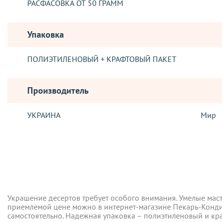
РАСФАСОВКА ОТ 50 ГРАММ
Упаковка
ПОЛИЭТИЛЕНОВЫЙ + КРАФТОВЫЙ ПАКЕТ
Производитель
УКРАИНА
Мир
Отзывы о товаре
ДОСТАВКА
Украшение десертов требует особого внимания. Умелые мас
Отправка заказов, осуществляется такими логистическими о
приемлемой цене можно в интернет-магазине Пекарь-Кондите
самостоятельно. Надежная упаковка – полиэтиленовый и кра
Новая Почта
превратить любую выпечку в неповторимое лакомство.
Украшение десертов требует особого внимания. Умелые мас
Бесплатно при оформлении заказа на сумму от 2500 грн.*! То
приемлемой цене можно в интернет-магазине Пекарь-Кондите
осуществляется в течение 5-ти дней с момента подтвержден
самостоятельно. Надежная упаковка – полиэтиленовый и кра