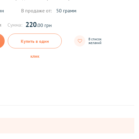
рн
В продаже от:
50 грамм
220
м
Сумма:
.00 грн
В список
Купить в один
желаний
клик