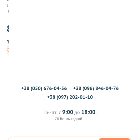
к
100009
и
Нет в наличии
ф
а
80
с
.00
о
в
грн/шт
а
н
Нет в
н
наличии
ы
е
,
к
о
н
+38 (050) 676-04-56
+38 (096) 846-04-76
д
+38 (097) 202-01-10
и
т
е
9:00
18:00
Пн-пт: с
до
;
р
Сб-Вс - выходной
с
к
и
е