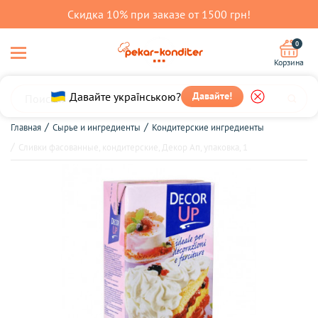
Скидка 10% при заказе от 1500 грн!
0
Корзина
Давайте українською?
Давайте!
Главная
Сырье и ингредиенты
Кондитерские ингредиенты
Сливки фасованные, кондитерские, Декор Ап, упаковка, 1