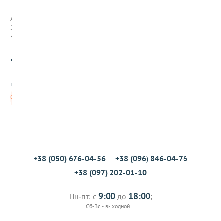
и
в
Арт:
к
14038
о
Нет в наличии
в
о
750
е
.00
м
а
грн/шт
с
л
Нет в
о
наличии
1
л
,
L
u
g
+38 (050) 676-04-56
+38 (096) 846-04-76
l
+38 (097) 202-01-10
i
o
,
9:00
18:00
Пн-пт: с
до
;
І
Сб-Вс - выходной
т
а