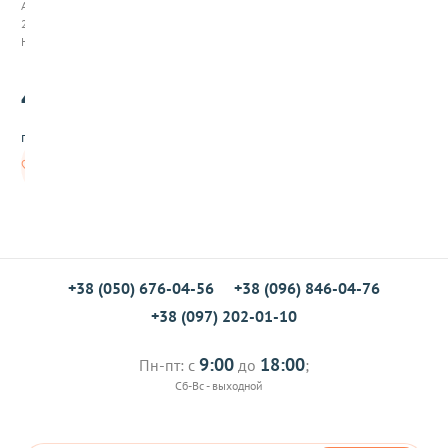
Арт:
и
208035
з
Нет в наличии
п
ш
45
е
.00
н
и
грн/шт
ц
ы
Нет в
т
наличии
в
е
р
д
ы
х
+38 (050) 676-04-56
+38 (096) 846-04-76
с
+38 (097) 202-01-10
о
р
т
9:00
18:00
Пн-пт: с
до
;
о
Сб-Вс - выходной
в
,
0