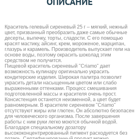
ОПИСАНИЕ
Краситель гелевый сиреневый 25 г – мягкий, нежный
цвет, призванный преобразить даже самые обычные
десерты, выпечку, торты, сладости. С его помощью
красят мастику, айсинг, крем, мороженое, марципан,
глазурь и карамель. Производитель выпускает гели на
основе воды, поэтому окрасить шоколад этим
средством не получится.
Пищевой краситель сиреневый "Criamo" дает
возможность кулинару оригинально украсить
кондитерские изделия. Широкая палитра позволит
украсить детали насыщенным цветом или слабо
выраженными оттенками. Процесс смешивания
подготовленной массы и красителя очень прост.
Консистенция останется неизменной, а цвет будет
равномерным. В красителе сиреневом "Criamo"
отсутствуют жиры или глютен. Он абсолютно безопасен
для человеческого организма. После завершения
работы с ним руки легко моются обычной водой.
Благодаря специальному дозатору
высококонцентрированный пигмент расходуется без
потерь. Сертифицированный продукт можно