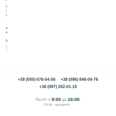
с
Арт:
ь
726005
д
Товар заканчивается
л
я
м
125
.00
а
ф
грн/шт
ф
и
В
н
корзину
о
в
ф
и
с
т
+38 (050) 676-04-56
+38 (096) 846-04-76
а
+38 (097) 202-01-10
ш
к
о
9:00
18:00
Пн-пт: с
до
;
в
Сб-Вс - выходной
а
я