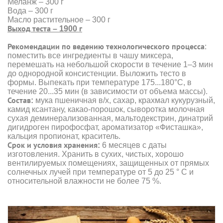
Меланж – 300 г
Вода – 300 г
Масло растительное – 300 г
Выход теста – 1900 г
Рекомендации по ведению технологического процесса
:
поместить все ингредиенты в чашу миксера,
перемешать на небольшой скорости в течение 1–3 мин
до однородной консистенции. Выложить тесто в
формы. Выпекать при температуре 175...180°С, в
течение 20...35 мин (в зависимости от объема массы).
Состав:
мука пшеничная в/х, сахар, крахмал кукурузный,
камид ксантану, какао-порошок, сыворотка молочная
сухая деминерализованная, мальтодекстрин, динатрий
дигидроген пирофосфат, ароматизатор «Фисташка»,
кальция пропионат, краситель.
Срок и условия хранения:
6 месяцев с даты
изготовления. Хранить в сухих, чистых, хорошо
вентилируемых помещениях, защищенных от прямых
солнечных лучей при температуре от 5 до 25 ° С и
относительной влажности не более 75 %.