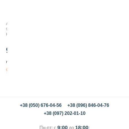
М
я
т
н
Арт:
ы
99059
й
Нет в наличии
с
и
р
90
.00
о
п
грн/шт
7
0
Нет в
0
наличии
м
л
+38 (050) 676-04-56
+38 (096) 846-04-76
+38 (097) 202-01-10
9:00
18:00
Пн-пт: с
до
;