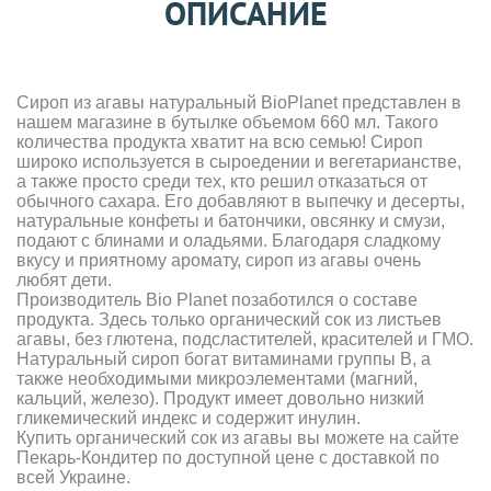
ОПИСАНИЕ
Сироп из агавы натуральный BioPlanet представлен в
нашем магазине в бутылке объемом 660 мл. Такого
количества продукта хватит на всю семью! Сироп
широко используется в сыроедении и вегетарианстве,
а также просто среди тех, кто решил отказаться от
обычного сахара. Его добавляют в выпечку и десерты,
натуральные конфеты и батончики, овсянку и смузи,
подают с блинами и оладьями. Благодаря сладкому
вкусу и приятному аромату, сироп из агавы очень
любят дети.
Производитель Bio Planet позаботился о составе
продукта. Здесь только органический сок из листьев
агавы, без глютена, подсластителей, красителей и ГМО.
Натуральный сироп богат витаминами группы В, а
также необходимыми микроэлементами (магний,
кальций, железо). Продукт имеет довольно низкий
гликемический индекс и содержит инулин.
Купить органический сок из агавы вы можете на сайте
Пекарь-Кондитер по доступной цене с доставкой по
всей Украине.