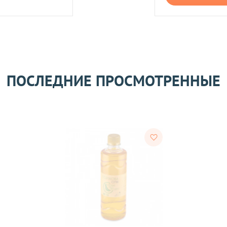
его качества согласно Закону
«О защите прав потребителей»
.
 получения товара покупателем.
ости.
ПОСЛЕДНИЕ ПРОСМОТРЕННЫЕ
тветствии с требованиями законодательства. Возврат возможе
а товаров осуществляется по договоренности. Возврат/Обмен 
м же способом, которым была совершена оплата товара. 
Согл
надлежащего качества, если они относятся к категориям, ука
 обмену
.