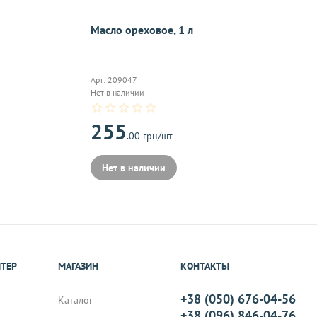
On-line 
Виджет п
Масло ореховое, 1 л
м.
оплаты,к
Арт: 209047
Нет в наличии
на почту, после
255
.00 грн/шт
Нет в наличии
ИТЕР
МАГАЗИН
КОНТАКТЫ
+38 (050) 676-04-56
Каталог
+38 (096) 846-04-76