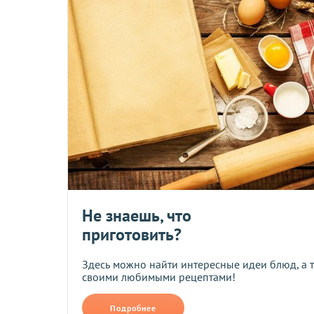
Новая почта
ОПЛАТА
Минимальная стоимость заказа на сайте - 400 грн.
Заказы, оформленные в нашем магазине, Вы можете оплати
• На карту ПриватБанка по реквизитам, которые будут отпр
• Наложенным платежом при заказе на сумму от 500 грн (то
• Наличными или через терминал при получении товара в т
• При помощи системы мгновенных платежей LiqPay.
Не знаешь, что
При оплате по реквизитам и через платежные системы банк
приготовить?
Здесь можно найти интересные идеи блюд, а 
Возврат и обмен
своими любимыми рецептами!
Подробнее