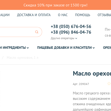
Скидка 10% при заказе от 1500 грн!
КАЦИИ
ДОСТАВКА И ОПЛАТА
О НАС
ПОМОЩЬ
ОТЗЫВ
+38 (050) 676-04-56
Пн-
+38 (096) 846-04-76
Сб-В
Другие операторы
И ИНГРЕДИЕНТЫ
ПИЩЕВЫЕ ДОБАВКИ И КРАСИТЕЛИ
ОРЕХ
Масло ореховое, 1 л
Масло орехов
Арт:
209047
Масло грецкого ореха 
высоким содержанием 
отжима очищенных ядер
дальнейшую рафинацию