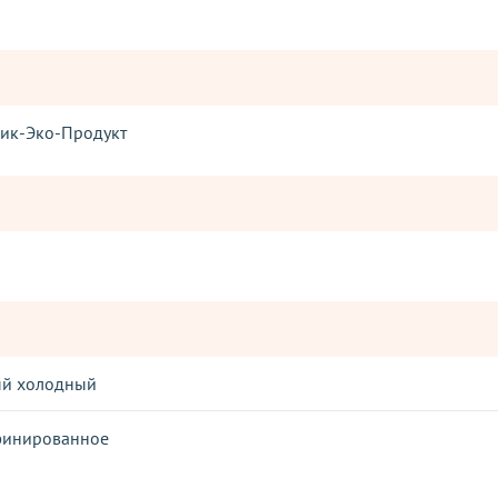
ик-Эко-Продукт
ый холодный
финированное
Оставьте отзыв