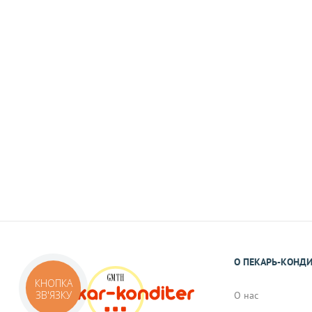
Наличными
При самовывозе или доставке курьеро
На карту Приват Банка.
Реквизиты Вы получите в виде смс или 
подтверждения Вами заказа.
О ПЕКАРЬ-КОНД
КНОПКА
ЗВ'ЯЗКУ
О нас