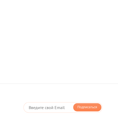
оплата картой - LiqPay
оддерживает новую технологию мгновенной
оторая позволяет Вам оплачивать покупки в один клик
Подписаться