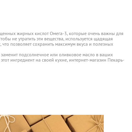
ыщенных жирных кислот Омега-3, которые очень важны для
 Чтобы не утратить эти вещества, используется щадящая
, что позволяет сохранить максимум вкуса и полезных
ыщенных жирных кислот Омега-3, которые очень важны для
ы отправляются в понедельник, вторник и четверг. Отправка
 Чтобы не утратить эти вещества, используется щадящая
а заменит подсолнечное или оливковое масло в ваших
, что позволяет сохранить максимум вкуса и полезных
 этот ингредиент на своей кухне, интернет-магазин Пекарь-
 среды включительно.
а заменит подсолнечное или оливковое масло в ваших
 этот ингредиент на своей кухне, интернет-магазин Пекарь-
ент прессованных дрожжей и товары по оптовым ценам.
м, Вы получите на следующий день после отправки заказа.
отреблению, возврату и обмену не подлежат.