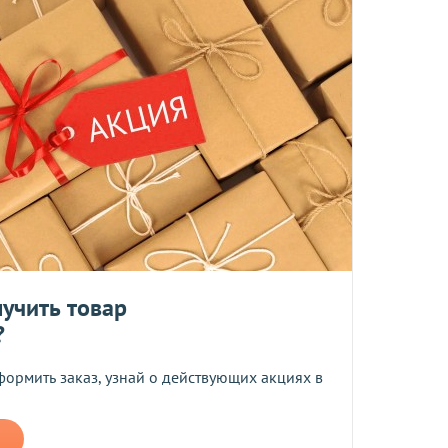
та
ботку моих персональных данных
ером не более 10 мб
учить товар
 средств.
?
формить заказ, узнай о действующих акциях в