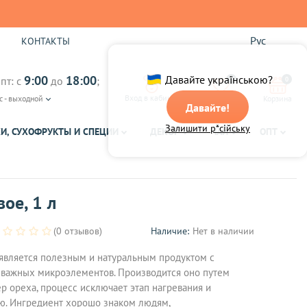
Рус
Ы
КОНТАКТЫ
9:00
18:00
Давайте українською?
пт: с
до
;
0
0
Вход в кабинет
с - выходной
Избранное
Корзина
Давайте!
Залишити р*сійську
И, СУХОФРУКТЫ И СПЕЦИИ
ДЕКОР
ЧАЙ
ОПТ
ое, 1 л
(0 отзывов)
Наличие:
Нет в наличии
является полезным и натуральным продуктом с
важных микроэлементов. Производится оно путем
 ореха, процесс исключает этап нагревания и
. Ингредиент хорошо знаком людям,