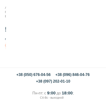
а
с
Арт:
и
644014
т
В наличии
е
л
ь
52
.00
г
е
грн/шт
л
е
В
в
корзину
ы
й
к
р
а
с
+38 (050) 676-04-56
+38 (096) 846-04-76
н
+38 (097) 202-01-10
ы
й
,
9:00
18:00
Пн-пт: с
до
;
1
Сб-Вс - выходной
0
г