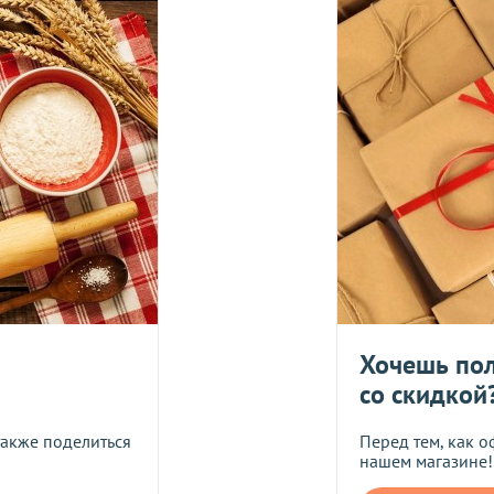
е, один раз в неделю -
в четверг
.
Оплата должна поступить до
вары с категории "
ОПТ
", отправляются за счет клиента!
УГУ
логистического оператора и не распространяется на ассортим
йствующих скидок.
дить статус доставки Вашего заказа логистическим операторо
ляется в течение 14 дней. Пищевые продукты, пригодные к уп
Укрпош
Хочешь пол
со скидкой
Я даю согласие на обра
также поделиться
Перед тем, как о
нашем магазине!
Прикрепить фото