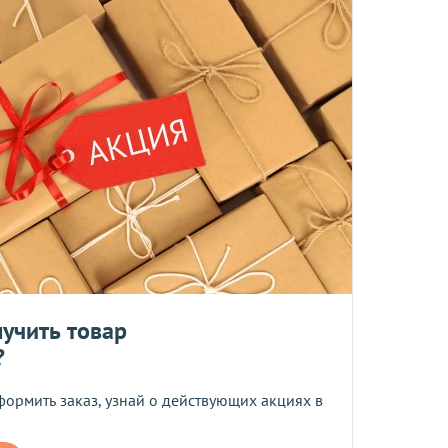
 среды включительно.
ент прессованных дрожжей и товары по оптовым ценам.
м, Вы получите на следующий день после отправки заказа.
отреблению, возврату и обмену не подлежат.
та
учить товар
?
ботку моих персональных данных
формить заказ, узнай о действующих акциях в