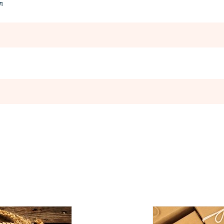
л
Оставьте отзыв
ператорами:
вары с категории "
ОПТ
", отправляются за счет клиента! Заказ
ия оплаты.