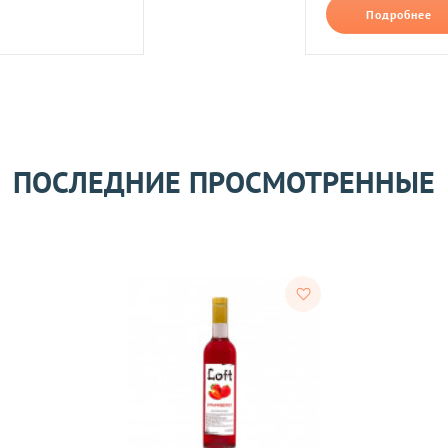
В формате jpg, png, разм
Подробнее
ть следующим образом:
авлены Вам после звонка нашего менеджера.
лько при отправке Новой почтой).
очках самовывоза.
Оставить отзыв
ом может удерживаться комиссия за услуги перевода денежных
ПОСЛЕДНИЕ ПРОСМОТРЕННЫЕ
его качества согласно Закону
«О защите прав потребителей»
.
 получения товара покупателем.
ости.