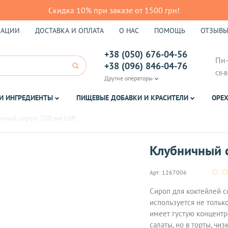
Скидка 10% при заказе от 1500 грн!
КАЦИИ
ДОСТАВКА И ОПЛАТА
О НАС
ПОМОЩЬ
ОТЗЫВ
+38 (050) 676-04-56
Пн-
+38 (096) 846-04-76
Сб-В
Другие операторы
И ИНГРЕДИЕНТЫ
ПИЩЕВЫЕ ДОБАВКИ И КРАСИТЕЛИ
ОРЕХ
чный сироп 700 мл Loft
Клубничный с
Арт:
1267006
Сироп для коктейлей с
используется не тольк
имеет густую концентр
салаты, но в торты, чи