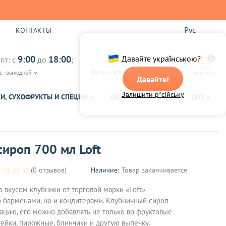
Рус
Ы
КОНТАКТЫ
9:00
18:00
Давайте українською?
пт: с
до
;
0
0
Вход в кабинет
с - выходной
Избранное
Корзина
Давайте!
Залишити р*сійську
И, СУХОФРУКТЫ И СПЕЦИИ
ДЕКОР
ЧАЙ
ОПТ
ироп 700 мл Loft
(0 отзывов)
Наличие:
Товар заканчивается
о вкусом клубники от торговой марки «Loft»
о барменами, но и кондитерами. Клубничный сироп
ацию, его можно добавлять не только во фруктовые
зкейки, пирожные, блинчики и другую выпечку.