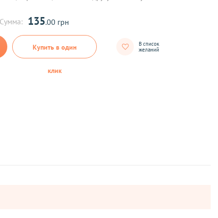
135
Сумма:
.00 грн
В список
Купить в один
желаний
клик